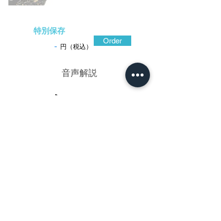
特別保存
Order
-
円（税込）
​音声解説
-01:04
浜野派の良(よし)昆(やす)は、直随に学ん
だ小栗良直の門人。越後国を活躍の場とし
て師風の迫力ある鐔を遺している。殊に三
国志に題を得た図や仙人図など人物の表情
を精巧に映し出し、その表情と俊敏な動き
を再現するを得意とした。この鐔も、愛馬
的廬(てきろ)を信じて檀渓(たんけい)の激流
を渡り逃れた劉備(りゅうび)の姿を、的廬と
共に活写した作。赤銅地を極肉高の立体描
写とし、劉備の厳しい顔は細部まで描写、
波も木々も同様に量感ある彫口。陽を受け
て輝く水飛沫は金の点(てん)象嵌(ぞうがん)