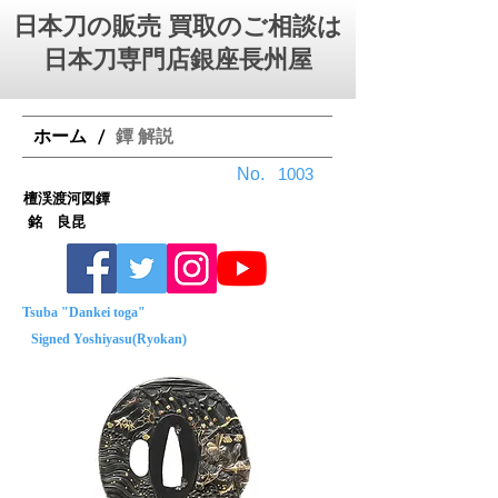
日本刀の販売 買取のご相談は
日本刀専門店銀座⻑州屋
ホーム
鐔 解説
/
No.
1003
檀渓渡河図鐔
銘 良昆
Tsuba "Dankei toga"
Signed Yoshiyasu(Ryokan)