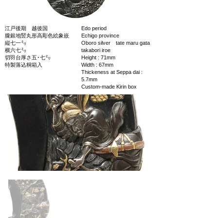
江戸後期 越後国
Edo period
朧銀地竪丸形高彫色絵象嵌
Echigo province
縦七一㍉
Oboro silver tate maru gata
横六七㍉
takabori iroe
切羽台厚さ五･七㍉
Height : 71mm
特製落込桐箱入
Width : 67mm
Thickeness at Seppa dai :
5.7mm
Custom-made Kirin box