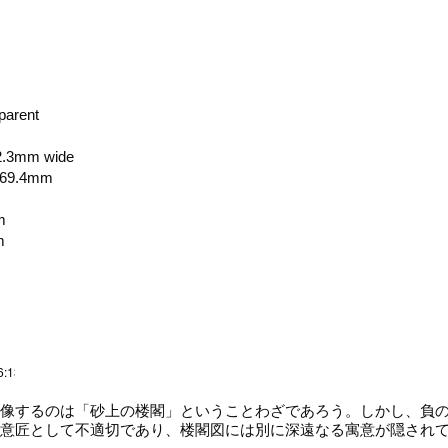
sparent
72.3mm wide
: 69.4mm
m
m
6:13
像するのは「砂上の楼閣」ということわざであろう。しかし、負の
意匠として不適切であり、楼閣図には別に深遠なる寓意が隠され