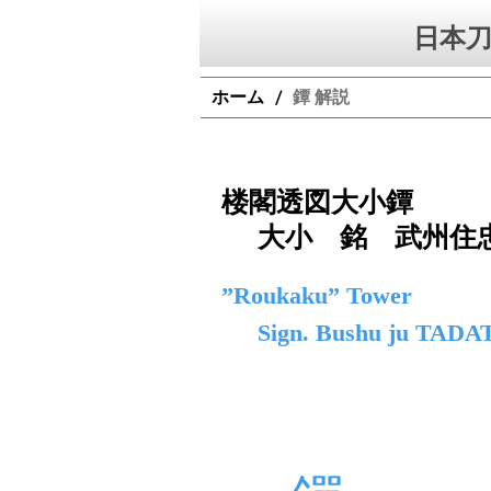
日本刀
ホーム
鐔 解説
/
楼閣透図大小鐔
大小 銘 武州住
”Roukaku” Tower
Sign. Bushu ju TAD