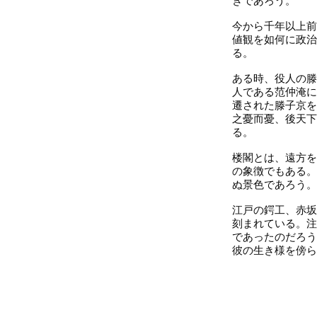
きであろう。
今から千年以上前
値観を如何に政治
る。
ある時、役人の滕
人である范仲淹に
遷された滕子京を
之憂而憂、後天下
る。
楼閣とは、遠方を
の象徴でもある。
ぬ景色であろう。
江戸の鍔工、赤坂
刻まれている。注
であったのだろう
彼の生き様を傍ら