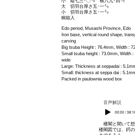
小 縦七三･〇㍉ 横六九･四㍉
大 切羽台厚さ五･一㍉
小 切羽台厚さ五･一㍉
桐箱入
Edo period, Musashi Province, Edo
Iron base, vertical round shape, tran
carving
Big tsuba Height : 76.4mm, Width : 
Small tsuba height : 73.0mm, Width 
wide
Large: Thickness at seppadai : 5.1m
Small: thickness at seppa dai : 5.1m
Packed in paulownia wood box
​音声解説
00:00 / 38:1
楼閣と聞いて想
楼閣図では、鍔の