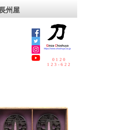
⻑州屋
0120
123-622