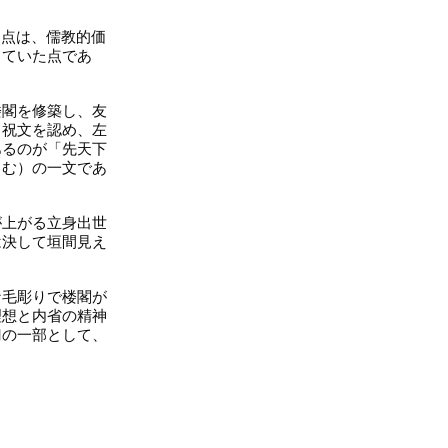
な点は、儒教的価
していた点であ
楼閣を修築し、友
る祝文を認め、左
あるのが「先天下
しむ）の一文であ
が上がる立身出世
は決して垣間見え
な毛彫りで楼閣が
理想と内省の精神
刀の一部として、