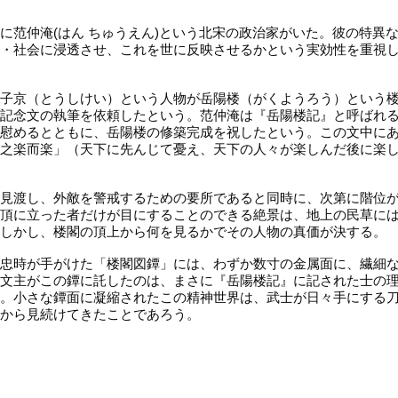
に范仲淹(はん ちゅうえん)という北宋の政治家がいた。彼の特異
・社会に浸透させ、これを世に反映させるかという実効性を重視
子京（とうしけい）という人物が岳陽楼（がくようろう）という
記念文の執筆を依頼したという。范仲淹は『岳陽楼記』と呼ばれ
慰めるとともに、岳陽楼の修築完成を祝したという。この文中に
之楽而楽」（天下に先んじて憂え、天下の人々が楽しんだ後に楽
見渡し、外敵を警戒するための要所であると同時に、次第に階位
頂に立った者だけが目にすることのできる絶景は、地上の民草に
しかし、楼閣の頂上から何を見るかでその人物の真価が決する。
忠時が手がけた「楼閣図鐔」には、わずか数寸の金属面に、繊細
文主がこの鐔に託したのは、まさに『岳陽楼記』に記された士の
。小さな鐔面に凝縮されたこの精神世界は、武士が日々手にする
から見続けてきたことであろう。