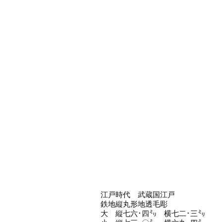
江戸時代 武蔵国江戸
鉄地縦丸形地透毛彫
大 縦七六･四㍉ 横七二･三㍉