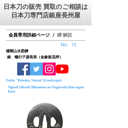
日本刀の販売 買取のご相談は
日本刀専門店銀座⻑州屋
会員専用詳細ページ
鐔 解説
/
No.
73
楼閣山水図鐔
銘 蟻行子源長美（金象嵌花押）
Tsuba "Rokaku, Sansui"(Landscape)
Signed Gikoshi Minamoto no Nagayoshi (kin-zogan
Kao)