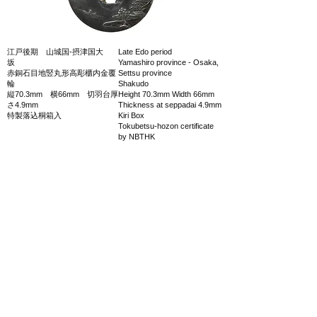
江戸後期 山城国‐摂津国大
Late Edo period
坂
Yamashiro province - Osaka,
赤銅石目地竪丸形高彫櫃内金覆
Settsu province
輪
Shakudo
縦70.3mm 横66mm 切羽台厚
Height 70.3mm Width 66mm
さ4.9mm
Thickness at seppadai 4.9mm
特製落込桐箱入
Kiri Box
Tokubetsu-hozon certificate
by NBTHK