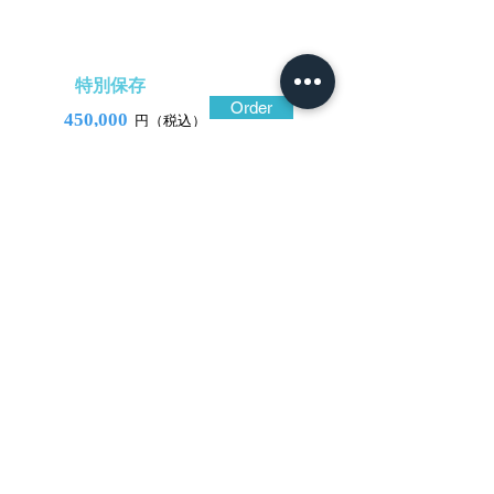
特別保存
Order
450,000
円（税込）
​音声解説
-01:04
長美は長常に学んで養子となった一宮家
二代目。
この鐔は一幅の掛軸を見るような古典美を
求めた上品な作。特筆すべきは高彫部分に
施されている彩色で、水辺の岩などに、仔
細に観察しなければ判明できないような微
妙に色合いを異にする色金を、師長常も得
意とした平象嵌の手法で施している。