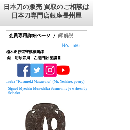
日本刀の販売 買取のご相談は
日本刀専門店銀座⻑州屋
会員専用詳細ページ
鐔 解説
/
No.
586
楠木正行留守模様図鐔
銘 明珍宗周 左衛門尉 聖謨書
Tsuba "Kusunoki Masatsura" (Mt. Yoshino, poetry)
Signed Myochin Munechika Saemon no jo written by
Seibaku