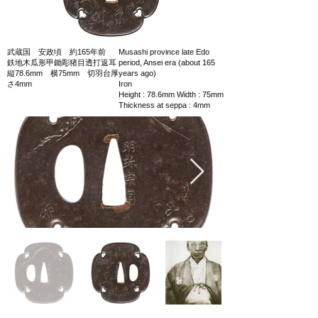
武蔵国 安政頃 約165年前
Musashi province late Edo
鉄地木瓜形甲鋤彫猪目透打返耳
period, Ansei era (about 165
縦78.6mm 横75mm 切羽台厚
years ago)
さ4mm
Iron
Height : 78.6mm Width : 75mm
Thickness at seppa : 4mm