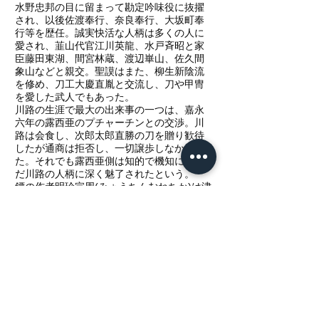
水野忠邦の目に留まって勘定吟味役に抜擢
され、以後佐渡奉行、奈良奉行、大坂町奉
行等を歴任。誠実快活な人柄は多くの人に
愛され、韮山代官江川英龍、水戸斉昭と家
臣藤田東湖、間宮林蔵、渡辺崋山、佐久間
象山などと親交。聖謨はまた、柳生新陰流
を修め、刀工大慶直胤と交流し、刀や甲冑
を愛した武人でもあった。
川路の生涯で最大の出来事の一つは、嘉永
六年の露西亜のプチャーチンとの交渉。川
路は会食し、次郎太郎直勝の刀を贈り歓待
したが通商は拒否し、一切譲歩しなかっ
た。それでも露西亜側は知的で機知に富ん
だ川路の人柄に深く魅了されたという。
鐔の作者明珍宗周(みょうちんむねちか)は津
山藩の甲冑師。文化十四年十一月十五日に
尾張藩の槍師井上喜兵衛の末子として生ま
れ、十歳の時に明珍宗保に入門してその養
子となる。甲冑の名手として津山藩内外に
知られていた宗周に、勘定奉行だった川路
は安政二年九月五日にオランダ国王へ軍艦
のお礼として寄贈する鎧二領を発注してい
る。作鐔も得意とした宗周に川路は惚れ込
み、忠君の思いが詠み込まれた和歌を表現
した鐔(注)の製作を依頼したのである。