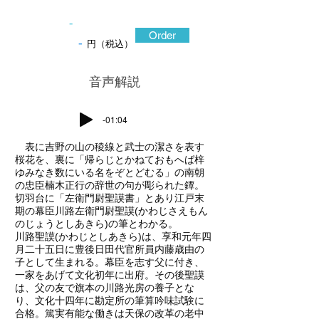
-
Order
-
円（税込）
​音声解説
-01:04
表に吉野の山の稜線と武士の潔さを表す
桜花を、裏に「帰らじとかねておもへば梓
ゆみなき数にいる名をぞとどむる」の南朝
の忠臣楠木正行の辞世の句が彫られた鐔。
切羽台に「左衛門尉聖謨書」とあり江戸末
期の幕臣川路左衛門尉聖謨(かわじさえもん
のじょうとしあきら)の筆とわかる。
川路聖謨(かわじとしあきら)は、享和元年四
月二十五日に豊後日田代官所員内藤歳由の
子として生まれる。幕臣を志す父に付き、
一家をあげて文化初年に出府。その後聖謨
は、父の友で旗本の川路光房の養子とな
り、文化十四年に勘定所の筆算吟味試験に
合格。篤実有能な働きは天保の改革の老中