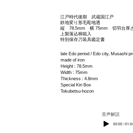
江戸時代後期 武蔵国江戸
鉄地変り形毛彫地透
縦 78.5mm 横 75mm 切羽台厚さ
上製落込桐箱入
特別保存刀装具鑑定書
late Edo period / Edo city, Musashi p
made of iron
Height : 78.5mm
Width : 75mm
Thickness : 4.8mm
Special Kiri Box
Tokubetsu-hozon
​音声解説
00:00 / 01:0