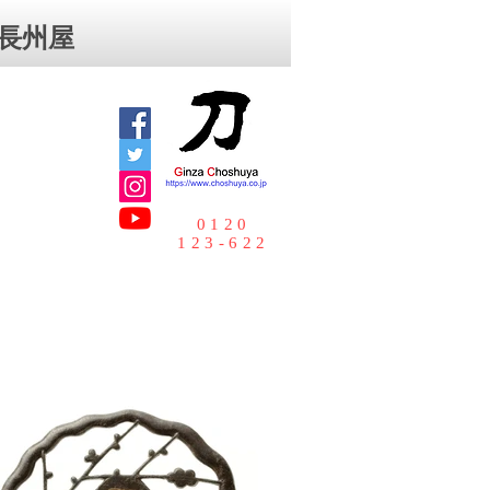
⻑州屋
0120
123-622