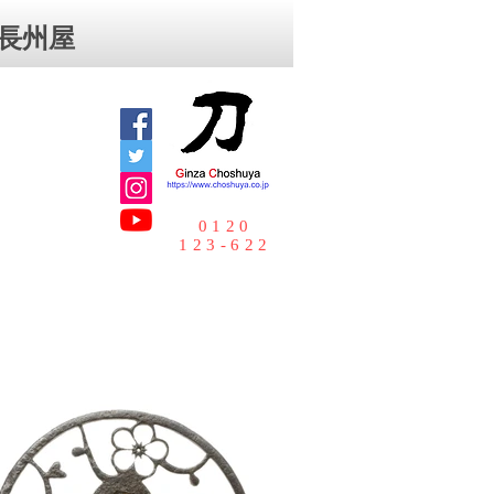
⻑州屋
0120
123-622