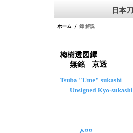
日本刀
ホーム
鐔 解説
/
梅樹透図鐔
無銘 京透
Tsuba "Ume" sukashi
Unsigned Kyo-sukashi