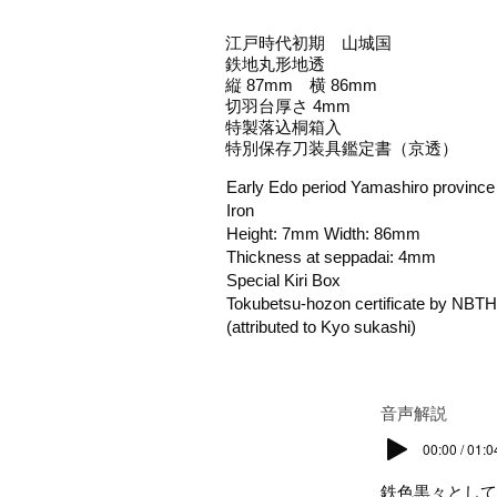
江戸時代初期 山城国
鉄地丸形地透
縦 87mm 横 86mm
切羽台厚さ 4mm
特製落込桐箱入
特別保存刀装具鑑定書（京透）
Early Edo period Yamashiro province
Iron
Height: 7mm Width: 86mm
Thickness at seppadai: 4mm
Special Kiri Box
Tokubetsu-hozon certificate by NBT
(attributed to Kyo sukashi)
​音声解説
00:00 / 01:0
鉄色黒々として