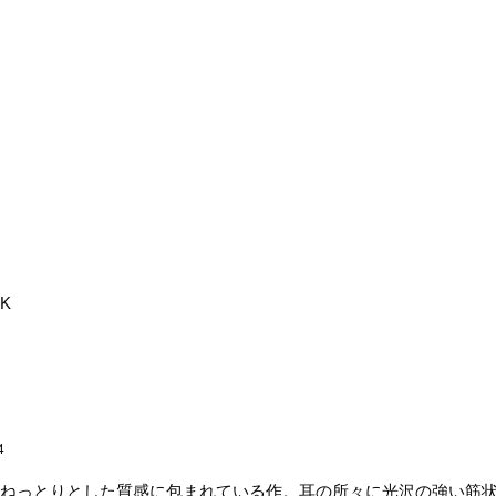
HK
4
ねっとりとした質感に包まれている作。耳の所々に光沢の強い筋状