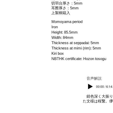
切羽台厚さ：5mm
耳際厚さ：5mm
上製桐箱入
Momoyama period
Iron
Height: 85.5mm
Width: 84mm
Thickness at seppadai: 5mm
Thickness at mimi (rim): 5mm
Kiri box
NBTHK certificate: Hozon tosogu
​音声解説
00:00 / 6:14
錆色深く大振り
た文様は桜繋。儚