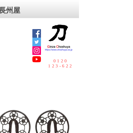
⻑州屋
0120
123-622