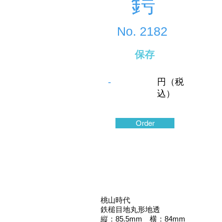
鍔
No.
2182
保存
-
円（税
込）
Order
桃山時代
鉄槌目地丸形地透
縦：85.5mm 横：84mm