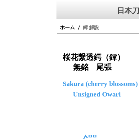
日本刀
ホーム
鐔 解説
/
桜花繋透鍔（鐔）
無銘 尾張
Sakura (cherry blossoms)
Unsigned Owari