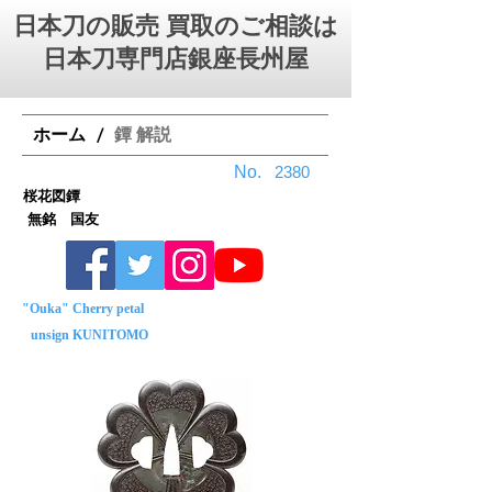
日本刀の販売 買取のご相談は
日本刀専門店銀座⻑州屋
ホーム
鐔 解説
/
No.
2380
桜花図鐔
無銘 国友
"Ouka" Cherry petal
unsign KUNITOMO