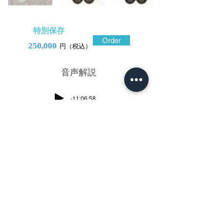
特別保存
Order
250,000
円（税込）
​音声解説
-11:06:58
近江国國(くに)友(とも)の鉄炮鍛冶を祖と
する貞栄などが、その装飾技法である象嵌
を鐔の装飾へと進化させたことは余りにも
有名。
渋い色調の砂(さ)張(はり)象嵌と呼ばれる手
法で、鍛え強い鉄地に様々な文様を展開し
て人気を誇った。大きな見所は、華やかさ
を抑え、しかも虫食い風の自然な窪みを生
じさせる砂張の素材感にある。
この鐔では、桜を意匠した中央に朧月を想
わせる意匠としている。