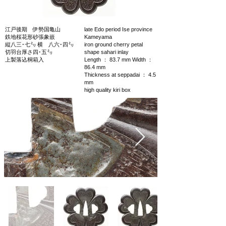
江戸後期 伊勢国亀山
late Edo period Ise province
鉄地桜花形砂張象嵌
Kameyama
縦八三･七㍉ 横 八六･四㍉
iron ground cherry petal
切羽台厚さ四･五㍉
shape sahari inlay
上製落込桐箱入
Length ： 83.7 mm Width ：
86.4 mm
Thickness at seppadai ： 4.5
mm
high quality kiri box