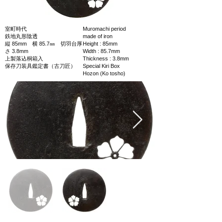
室町時代
Muromachi period
鉄地丸形陰透
made of iron
縦 85mm 横 85.7㎜ 切羽台厚
Height : 85mm
さ 3.8mm
Width : 85.7mm
上製落込桐箱入
Thickness : 3.8mm
保存刀装具鑑定書（古刀匠）
Special Kiri Box
Hozon (Ko tosho)