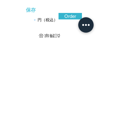
保存
Order
-
円（税込）
​音声解説
-01:04
簡素な桔梗紋を透かしただけの実用鐔。
刀匠鐔とは、古くは刀匠が、自ら製作した
刀や太刀に合わせて製作したものとも言わ
れている。良質の鍛え強い鉄地をほぼ真丸
形にし、切羽台に比較して耳際が薄手の碁
石形に造り込んでいる。鉄色黒々とし、鎚
で丁寧に鍛え上げたものであろう、地面は
微妙な抑揚と鎚の痕跡が残されて総体にね
っとりとした質感があり、薄手の耳ながら
小さな粒状あるいは筋状の鉄骨が窺え、素
質の良さを呈している。