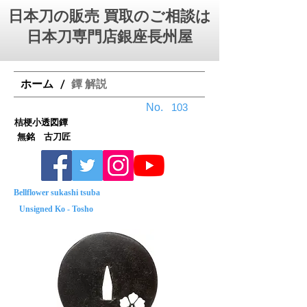
日本刀の販売 買取のご相談は
日本刀専門店銀座⻑州屋
ホーム
鐔 解説
/
No.
103
桔梗小透図鐔
無銘 古刀匠
Bellflower sukashi tsuba
Unsigned Ko - Tosho