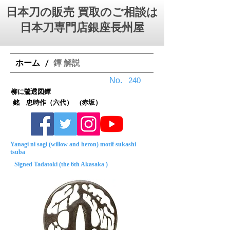
日本刀の販売 買取のご相談は
日本刀専門店銀座⻑州屋
ホーム
鐔 解説
/
No.
240
柳に鷺透図鐔
銘 忠時作（六代） (赤坂）
Yanagi ni sagi (willow and heron) motif sukashi
tsuba
Signed Tadatoki (the 6th Akasaka )