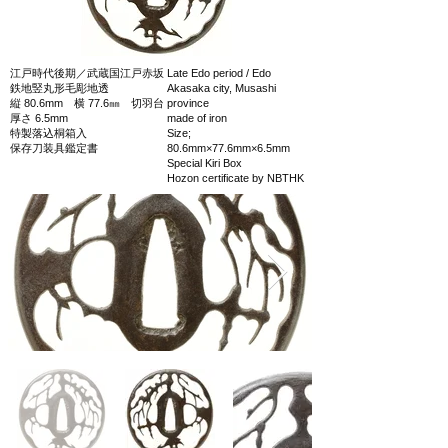
江戸時代後期／武蔵国江戸赤坂
Late Edo period / Edo
鉄地竪丸形毛彫地透
Akasaka city, Musashi
縦 80.6mm 横 77.6㎜ 切羽台
province
厚さ 6.5mm
made of iron
特製落込桐箱入
Size;
保存刀装具鑑定書
80.6mm×77.6mm×6.5mm
Special Kiri Box
Hozon certificate by NBTHK