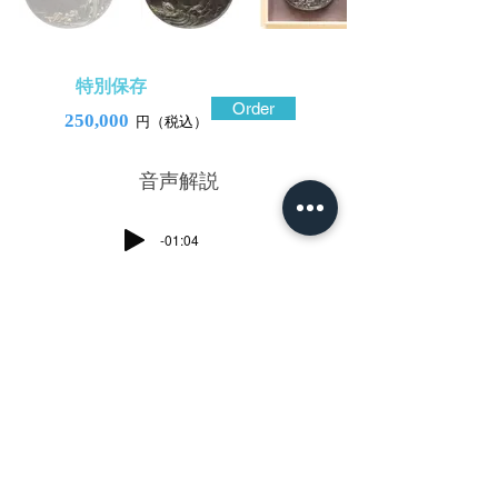
特別保存
Order
250,000
円（税込）
​音声解説
-01:04
梅と鶴を愛し西湖畔に庵を設けて独居し
たという宋代の詩人林(りん)和(あ)靖(せい)
を、水戸金工独特の正確な図柄構成と精緻
な鏨使いで彫り描いた鐔。
鉄地に高彫と鋤彫が鋭く、彫り際の線が立
ち、表情豊かな人物描写も水戸金工ならで
はのもの。林和靖と子供の顔、佇む姿態、
もちろん指先まで動感豊かに、しかも繊
細。飛来する鶴の様子も、柔らか味のある
羽毛に包まれているようで、ここも精密で