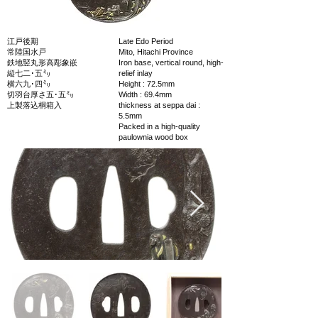
江戸後期
Late Edo Period
常陸国水戸
Mito, Hitachi Province
鉄地竪丸形高彫象嵌
Iron base, vertical round, high-
縦七二･五㍉
relief inlay
横六九･四㍉
Height : 72.5mm
切羽台厚さ五･五㍉
Width : 69.4mm
上製落込桐箱入
thickness at seppa dai :
5.5mm
Packed in a high-quality
paulownia wood box