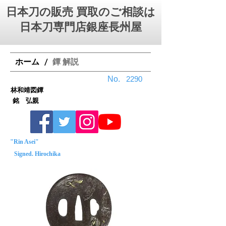
日本刀の販売 買取のご相談は
日本刀専門店銀座⻑州屋
ホーム
鐔 解説
/
No.
2290
林和靖図鐔
銘 弘親
"Rin Asei"
Signed. Hirochika