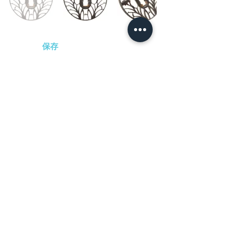
保存
Order
-
円（税込）
​音声解説
-01:04
どこまで線を細く透かすことができるの
か極めてみようとしたのか。繊細な透はた
おやかでありながら強靭。大振りで左右対
称を成す安定感のある意匠に杜若の花と
雁、露が変化をもたらす。京透らしい京透
である。
​日本刀専門店 銀座長
州屋