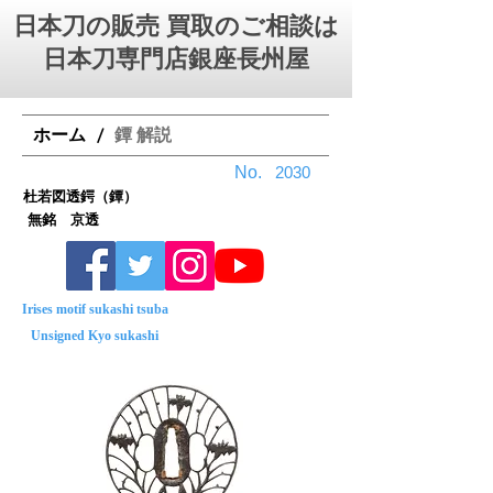
日本刀の販売 買取のご相談は
日本刀専門店銀座⻑州屋
ホーム
鐔 解説
/
No.
2030
杜若図透鍔（鐔）
無銘 京透
Irises motif sukashi tsuba
Unsigned Kyo sukashi