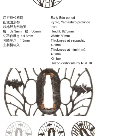
江戸時代初期
Early Edo period
山城国京都
Kyoto, Yamashiro province
鉄地竪丸形地透
Iron
縦：82.3mm 横：80mm
Height: 82.3mm
切羽台厚さ：4.3mm
Width: 80mm
耳際厚さ：4.3mm
Thickness at seppadai:
上製桐箱入
4.3mm
Thickness at mimi (rim):
4.3mm
Kiri box
Hozon certificate by NBTHK