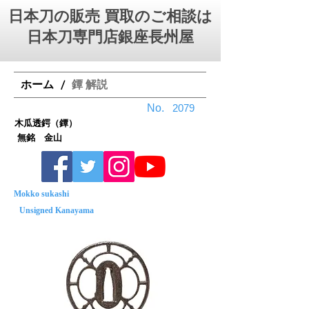
日本刀の販売 買取のご相談は
日本刀専門店銀座⻑州屋
ホーム
鐔 解説
/
No.
2079
木瓜透鍔（鐔）
無銘 金山
Mokko sukashi
Unsigned Kanayama