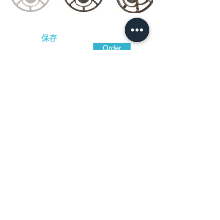
保存
Order
180,000
円（税込）
​音声解説
-01:04
小振りで引き締まった丸形に木瓜、十
字、雁金を組み合わせた簡潔な透。叩き締
められた強靭な地鉄には所々小粒の鉄骨が
黒々と煌めく。茎穴の周囲を深く穿つ鏨跡
は、衝撃を吸収するための実用上の工夫で
ある。優し気な風情の曲線の中に実戦の厳
しさを秘めた室町時代の作である。
​日本刀専門店 銀座長
州屋