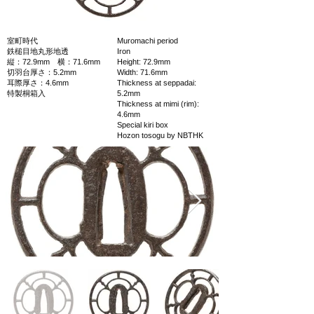
室町時代
Muromachi period
鉄槌目地丸形地透
Iron
縦：72.9mm 横：71.6mm
Height: 72.9mm
切羽台厚さ：5.2mm
Width: 71.6mm
耳際厚さ：4.6mm
Thickness at seppadai:
特製桐箱入
5.2mm
Thickness at mimi (rim):
4.6mm
Special kiri box
Hozon tosogu by NBTHK