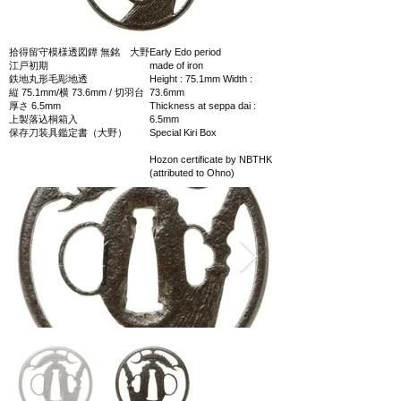
拾得留守模様透図鐔 無銘 大野
Early Edo period
江戸初期
made of iron
鉄地丸形毛彫地透
Height : 75.1mm Width :
縦 75.1mm/横 73.6mm / 切羽台
73.6mm
厚さ 6.5mm
Thickness at seppa dai :
上製落込桐箱入
6.5mm
保存刀装具鑑定書（大野）
Special Kiri Box
Hozon certificate by NBTHK
(attributed to Ohno)