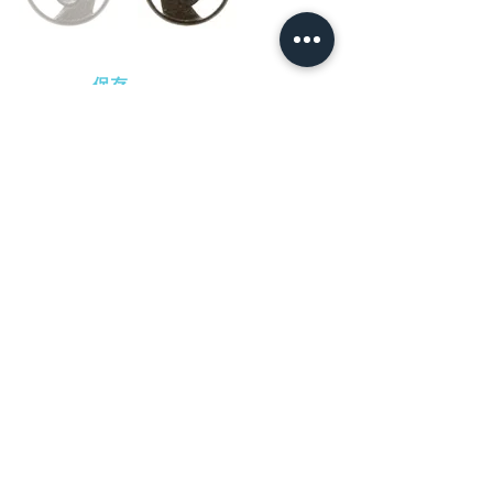
保存
Order
-
円（税込）
​音声解説
-01:04
金山以上に武骨で野趣に溢れた作風を特
徴とするのが大野。唐代の詩人で禅を学ん
だ拾得（じっとく）を主題とした作。拾得
の存在を暗に示した箒と松月の組合わせは
誠に趣深く、高い精神性を感じさせる。
​日本刀専門店 銀座長
州屋
​Ginza Choshuya co＆ｌｔｄ