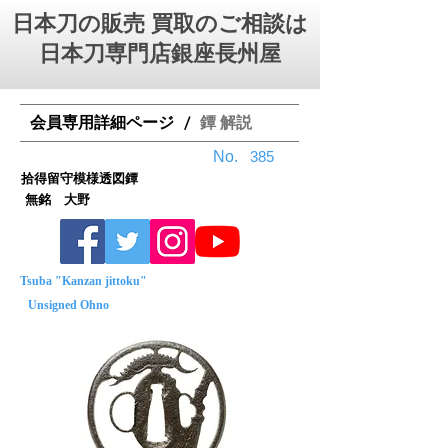
日本刀の販売 買取のご相談は
日本刀専門店銀座⻑州屋
会員専用詳細ページ
鐔 解説
/
No.
385
拾得留守模様透図鐔
無銘 大野
Tsuba "Kanzan jittoku"
Unsigned Ohno