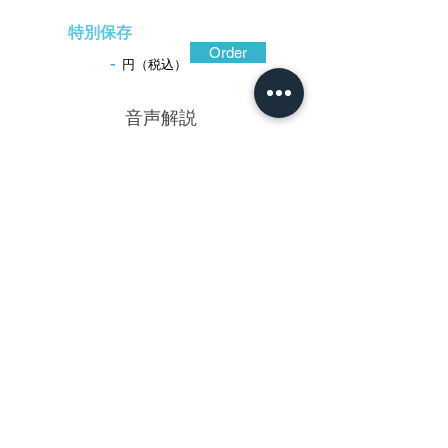
特別保存
Order
-
円（税込）
​音声解説
-01:04
初代忠則は清左衛門と称し名工忠重の門
人で、師より伝授された鉄の熟しに長け、
赤坂風の作品のみならず布目象嵌などを施
した赤坂鐔工としては新趣の作品も遺して
いる。この鐔は、西垣勘四郎に倣った、丸
鉢に無造作に活けられたような桐の花枝を
意匠とした作。平面的描法ながら構成に動
きがあり、葉脈も複雑に入り組んでこれも
動きを感じさせる要素。鉄色黒く光沢があ
り、指先に触れると滑らかな質感が伝わり
くる。造り込みが碁石形で、透かしの切り
口がシャープで陰影が鮮やかである。