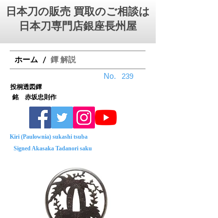
日本刀の販売 買取のご相談は
日本刀専門店銀座⻑州屋
ホーム
鐔 解説
/
No.
239
投桐透図鐔
銘 赤坂忠則作
Kiri (Paulownia) sukashi tsuba
Signed Akasaka Tadanori saku