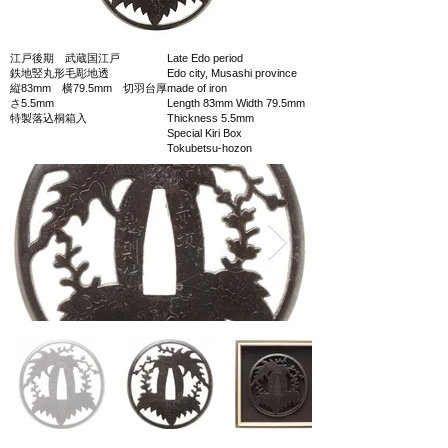
江戸後期 武蔵国江戸
Late Edo period
鉄地竪丸形毛彫地透
Edo city, Musashi province
縦83mm 横79.5mm 切羽台厚
made of iron
さ5.5mm
Length 83mm Width 79.5mm
特製落込桐箱入
Thickness 5.5mm
Special Kiri Box
Tokubetsu-hozon