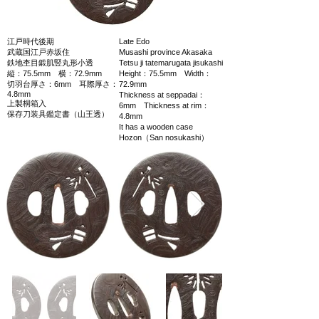
江戸時代後期
Late Edo
武蔵国江戸赤坂住
Musashi province Akasaka
鉄地杢目鍛肌竪丸形小透
Tetsu ji tatemarugata jisukashi
縦：75.5mm 横：72.9mm
Height：75.5mm Width：
切羽台厚さ：6mm 耳際厚さ：
72.9mm
4.8mm
Thickness at seppadai：
上製桐箱入
6mm Thickness at rim：
保存刀装具鑑定書（山王透）
4.8mm
It has a wooden case
Hozon（San nosukashi）