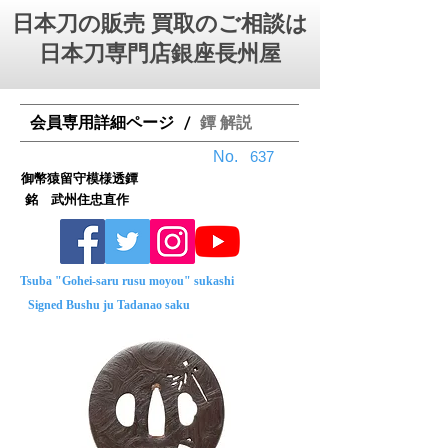
日本刀の販売 買取のご相談は
日本刀専門店銀座⻑州屋
会員専用詳細ページ
鐔 解説
/
No.
637
御幣猿留守模様透鐔
銘 武州住忠直作
Tsuba "Gohei-saru rusu moyou" sukashi
Signed Bushu ju Tadanao saku