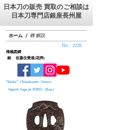
日本刀の販売 買取のご相談は
日本刀専門店銀座⻑州屋
ホーム
鐔 解説
/
No.
2235
帰樵図鐔
銘 佐嘉住乗道(花押)
”Kisho”（Woodcutter / Geese）
Signed. Saga ju JODO （Kao）