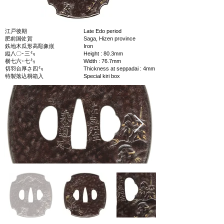
江戸後期
Late Edo period
肥前国佐賀
Saga, Hizen province
鉄地木瓜形高彫象嵌
Iron
縦八〇･三㍉
Height : 80.3mm
横七六･七㍉
Width : 76.7mm
切羽台厚さ四㍉
Thickness at seppadai : 4mm
特製落込桐箱入
Special kiri box