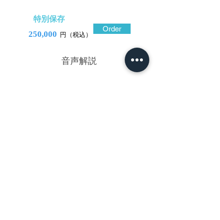
特別保存
Order
250,000
円（税込）
​音声解説
-01:04
佐賀金工乗道(じょうどう)の、金家を手本
とした作(注)。鉄地を木瓜形に造り込み、耳
を打ち返して景色を切り取り、地面には打
ち込みによるものであろうか抑揚変化を付
けて鄙びた空気感を演出している。山陰に
見えているのは多宝塔。夕暮れ時の山道で
あろう、家路を急ぐ樵と一休みの態の旅人
を、裏には、大徳寺養徳院の襖絵小栗宗湛
筆帰雁図に倣った一場面を彫り描いてい
る。いずれも高彫に金銀象嵌。金家の心象
世界を映して独創的空間に仕上げている。
注…文献にみられる「佐賀金家」は、本作
の如き作品を指すのであろう。