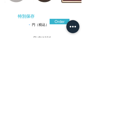
特別保存
Order
-
円（税込）
​音声解説
-01:04
奇正と題された巻物を題に得た風格のあ
る鐔。切羽台に比して耳際をわずかに薄く
仕立てた穏やかな碁石形の造り込みとし、
表面には焼手を加えたのであろうか、石目
地風の変化に富んだ表情があり、この鐔の
魅力の一つとなっている。地の鉄色黒く重
厚感があり、散し配されている漆黒の巻物
は赤銅地高彫に金銀の色絵で、石目地に浮
かび上がる描法。糸賀(いとが)家には文政頃
の友幸があり、その他友久などの工銘の刻
された作品が遺されている。