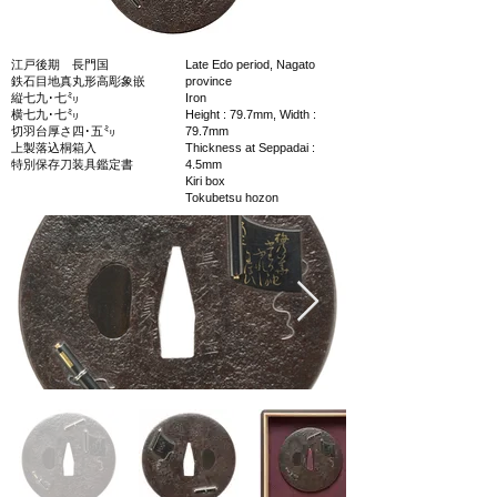
江戸後期 長門国
Late Edo period, Nagato
鉄石目地真丸形高彫象嵌
province
縦七九･七㍉
Iron
横七九･七㍉
Height : 79.7mm, Width :
切羽台厚さ四･五㍉
79.7mm
上製落込桐箱入
Thickness at Seppadai :
特別保存刀装具鑑定書
4.5mm
Kiri box
Tokubetsu hozon