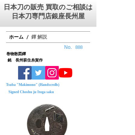
日本刀の販売 買取のご相談は
日本刀専門店銀座⻑州屋
ホーム
鐔 解説
/
No.
888
巻物散図鐔
銘 長州萩住糸賀作
Tsuba "Makimono" (Handscrolls)
Signed Choshu ju Itoga saku