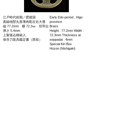
江戸時代前期／肥後国
Early Edo period , Higo
真鍮地竪丸形薄肉彫左右大透
province
縦 77.2mm 横 72.3㎜ 切羽台
Brass
厚さ 5.4mm
Height : 77.2mm Width :
上製落込桐箱入
72.3mm Thickness at
保存刀装具鑑定書（西垣）
seppadai : 4mm
Special Kiri Box
Hozon (Nishigaki)