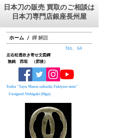
日本刀の販売 買取のご相談は
日本刀専門店銀座⻑州屋
ホーム
鐔 解説
/
No.
64
左右松透吹き寄せ文図鐔
無銘 西垣 （肥後）
Tsuba "Sayu Matsu-sukashi, Fukiyose mon"
Unsigned Nishigaki (Higo)