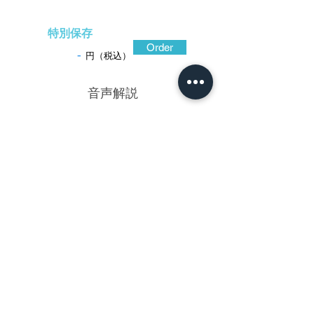
特別保存
Order
-
円（税込）
​音声解説
-01:04
松樹を想わせる左右の櫃穴を大きく採
り、鐔全面に松葉と梅花を腐らかしの手法
で散し配した、洒落た風情の漂う作。腐ら
かしとは酸などで金属の表面を腐食させる
手法で、西垣や平田派など肥後金工が得意
とした。特に西垣勘四郎は、小さな自然の
景色を文様化し、彫口シャープに文様を浮
かび上がらせ、しかも茶の美意識を漂わせ
る工夫を凝らして技量が高い。唐草文など
は間々見かける図柄だが、本作は常にもま
して手際の良さが窺える。この文様の中に
矢尻が隠し絵として秘められているのが判
るだろうか。巧みな意匠構成である。