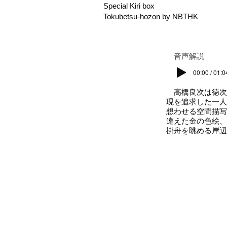
Special Kiri box
Tokubetsu-hozon by NBTHK
​音声解説
00:00 / 01:0
高橋良次は徳次
現を追求した一人
想わせる空間描写
違えた金の色絵、
掛舟を眺める岸辺