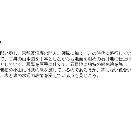
4
郎と称し、東龍斎清寿の門人。師風に加え、この時代に盛行してい
で、古典の山水図を手本としながらも地面を粗めの石目地に仕上
としている。耳際を厚手に仕立て、石目地に独特の銀色絵を施し
老松の小山には茶の漆を施しているのであろうか、常にない色合
。表と裏の水辺の表情を変えている点も見どころ。