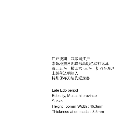
江戸後期 武蔵国江戸
素銅地撫角泥障形高彫色絵打返耳
縦五五㍉ 横四六･三㍉ 切羽台厚さ
上製落込桐箱入
特別保存刀装具鑑定書
Late Edo period
Edo city, Musashi province
Suaka
Height : 55mm Width : 46.3mm
Thickness at seppadai : 3.5mm