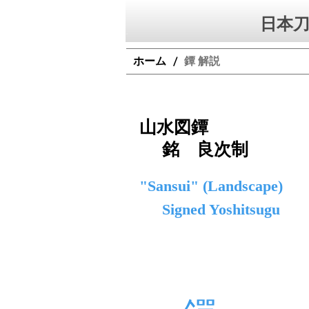
日本刀
ホーム
鐔 解説
/
山水図鐔
銘 良次制
"Sansui" (Landscape)
Signed Yoshitsugu