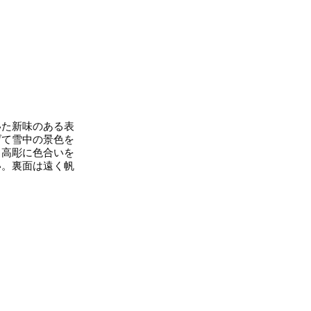
た新味のある表
げて雪中の景色を
、高彫に色合いを
い。裏面は遠く帆