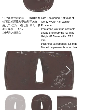
江戸後期元治元年 山城国京都
Late Edo period, 1st year of
鉄石目地泥障形甲鋤彫平象嵌
Genji, Kyoto, Yamashiro
縦八二･五㍉ 横七五･四㍉ 切
Province
羽台厚さ三･五㍉
Iron stone joint mud obstacle
上製落込桐箱入
shape shell carving flat inlay
Height 82.5 mm, width 75.4
mm,
thickness at eppadai : 3.5 mm
Made in a paulownia wood box