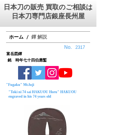
日本刀の販売 買取のご相談は
日本刀専門店銀座⻑州屋
ホーム
鐔 解説
/
No.
2317
富岳図鐔
銘 時年七十四伯應鏨
"Fugaku" Mt.fuji
"Toki ni 74 sai HAKUOU Horu" HAKUOU
engraved in his 74 years old