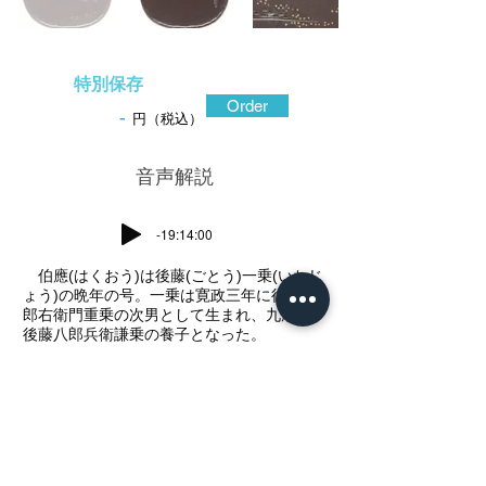
特別保存
Order
-
円（税込）
​音声解説
-19:14:00
伯應(はくおう)は後藤(ごとう)一乗(いちじ
ょう)の晩年の号。一乗は寛政三年に後藤七
郎右衛門重乗の次男として生まれ、九歳で
後藤八郎兵衛謙乗の養子となった。
十五歳で六代目の家督を相続し、以降後藤
家の伝統を守って精巧な彫り物を製作して
いる。晩年には後藤の伝統的な作品だけで
なく、鉄地を活かした作にも意欲を示して
新たな表現を開拓し、多くの弟子を育てて
いる。