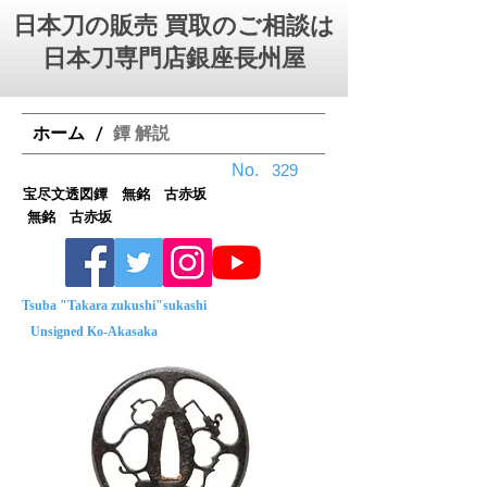
日本刀の販売 買取のご相談は
日本刀専門店銀座⻑州屋
ホーム
鐔 解説
/
No.
329
宝尽文透図鐔 無銘 古赤坂
無銘 古赤坂
Tsuba "Takara zukushi"sukashi
Unsigned Ko-Akasaka