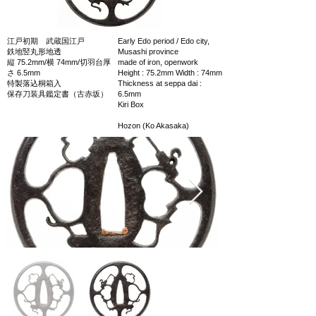
江戸初期 武蔵国江戸
Early Edo period / Edo city,
鉄地竪丸形地透
Musashi province
縦 75.2mm/横 74mm/切羽台厚
made of iron, openwork
さ 6.5mm
Height : 75.2mm Width : 74mm
特製落込桐箱入
Thickness at seppa dai :
保存刀装具鑑定書（古赤坂）
6.5mm
Kiri Box
Hozon (Ko Akasaka)