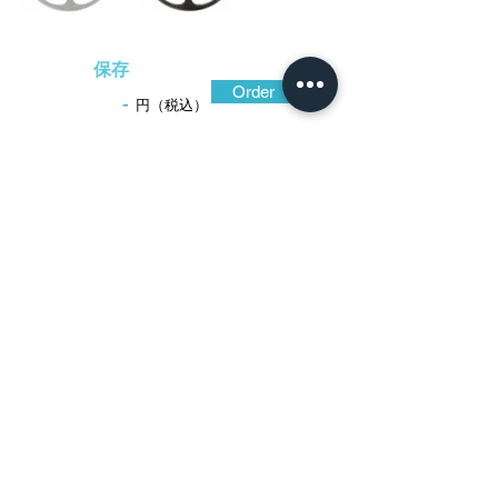
保存
Order
-
円（税込）
​音声解説
-01:04
江戸時代初期に京都から江戸赤坂に移住
し、独特の印象的な構成からなる透彫で人
気を博したのが初代忠正。二代目忠正、三
代目の正虎までは銘がなく、瀟洒で力強い
作を遺していることから、これら三代まで
を古赤坂と呼び慣わしており、人気も高
い。文様だけでなく色黒く力強い鉄味も魅
力。
保存刀装具鑑定書(古赤坂)