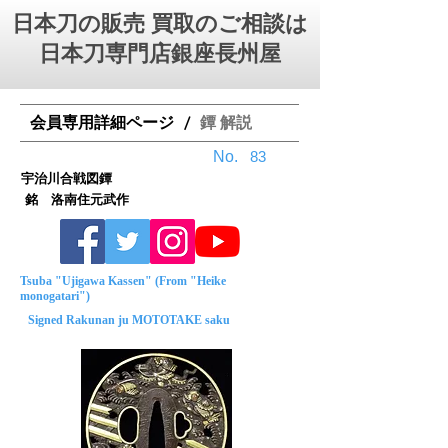
日本刀の販売 買取のご相談は
日本刀専門店銀座⻑州屋
会員専用詳細ページ
鐔 解説
/
No.
83
宇治川合戦図鐔
銘 洛南住元武作
Tsuba "Ujigawa Kassen" (From "Heike
monogatari")
Signed Rakunan ju MOTOTAKE saku