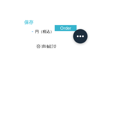
保存
Order
-
円（税込）
​音声解説
-01:04
鉄地肉彫に金銀素銅の象嵌を施す手法に
より、合戦の場面を躍動的に表現するを得
意とした鐔工に、彦根の藻柄子宗典がお
り、その影響を受けたものであろう京には
柊屋やこの元武などがいる。いずれも重要
な意味を持つ名場面、あるいは武家が採る
べき行動や規範を示したもので、後藤家の
合戦図などに通じるところがある。本作は
人物や背景の描写に量感があり、特に人物
の表情には独創性が窺える。画面を斜めに
切る宇治橋が力強く、雪解けの増水による