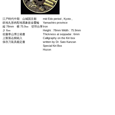
江戸時代中期 山城国京都
mid Edo period , Kyoto ,
鉄地丸形肉彫地透象嵌金覆輪
Yamashiro province
縦 78mm 横 75.9㎜ 切羽台厚
Iron
さ 6㎜
Height : 78mm Width : 75.9mm
佐藤寒山博士箱書
Thickness at seppadai : 6mm
上製落込桐箱入
Calligraphy on the Kiri box
保存刀装具鑑定書
written by Dr. Sato Kanzan
Special Kiri Box
Hozon