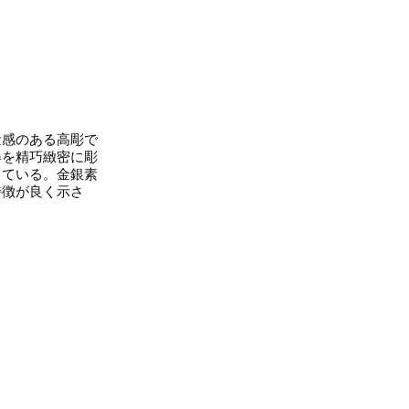
感のある高彫で
姿を精巧緻密に彫
している。金銀素
特徴が良く示さ