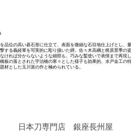
4
を品位の高い碁石形に仕立て、表面を微細な石目地仕上げとし、量
撃する義経軍を写実的に彫り描いた鐔。佐々木高綱と梶原景季の
なければ分からないような細部も、巧みな鏨使いで表情まで再現
橋板の落とされた宇治橋の寒々とした様子も効果的。水戸金工の
題材とした玉川派の作と極められている。
​日本刀専門店 銀座長
州屋