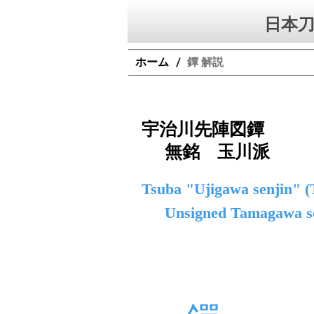
日本刀
ホーム
鐔 解説
/
宇治川先陣図鐔
無銘 玉川派
Tsuba "Ujigawa senjin" (T
Unsigned Tamagawa s