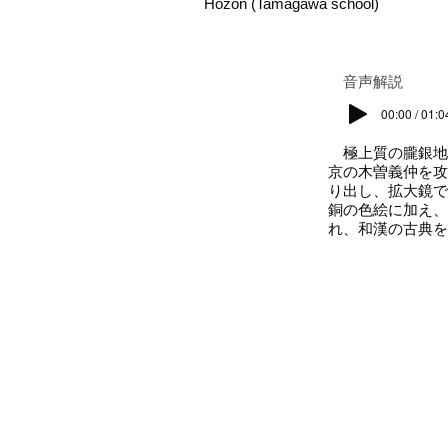
Hozon (Tamagawa school)
​音声解説
00:00 / 01:0
極上質の朧銀地
京の木曽義仲を攻
り出し、拡大鏡で
銅の色絵に加え、
れ、和漢の古典を