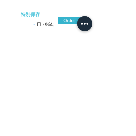
特別保存
Order
-
円（税込）
​音声解説
-01:04
小振りに引き締まった造り込みの、戦国
期の実用を突き詰めた、金山鐔の特色が顕
著な鐔。鍛え強い鉄地をわずかに横長の丸
形に造り込み、簡素な透かしを施しただけ
の作。しかしながら、鉄色黒くねっとりと
した光沢が頗る強く、耳にはさらに色の黒
い瘤状筋状の鉄骨が無数に、くっきりと突
き出して迫力があり、地面には穏やかな鉄
骨と鎚の痕跡が窺え、最大の魅力となって
いる。