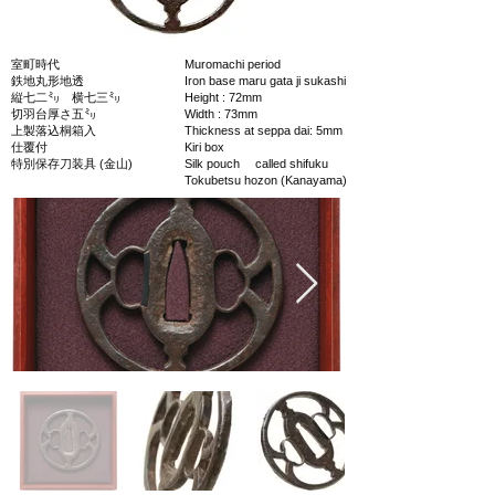
室町時代
Muromachi period
鉄地丸形地透
Iron base maru gata ji sukashi
縦七二㍉ 横七三㍉
Height : 72mm
切羽台厚さ五㍉
Width : 73mm
上製落込桐箱入
Thickness at seppa dai: 5mm
仕覆付
Kiri box
特別保存刀装具 (金山)
Silk pouch called shifuku
Tokubetsu hozon (Kanayama)