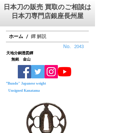
日本刀の販売 買取のご相談は
日本刀専門店銀座⻑州屋
ホーム
鐔 解説
/
No.
2043
天地分銅透図鐔
無銘 金山
”Bundo" Japanese weight
Unsigned Kanatama