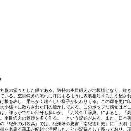
4
丸形の堂々とした鐔である。独特の杢目鍛えが地模様となり、鋤き
ている。杢目鍛えの流れに呼応するように表裏相対するよう配さ
げ根を表し、柔らかく瑞々しい様子が伝わりくる。この鐔を更に
大小様々に散らされた円の透かしである。このポップな感覚はど
は、詳らかでない部分も多いが、『刀装金工辞典』によると、「
。杢目鍛えの鉄鐔を多く作る。」という記述がある。また、日本
の『紀州の刀装具』では、紀州藩の史書『南紀徳川史』に「天明（178
衛を名乗る藩工が紀州で活躍したことが記録として残っており、