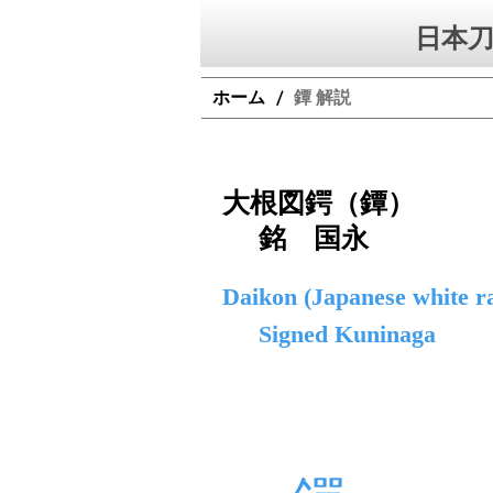
日本刀
ホーム
鐔 解説
/
大根図鍔（鐔）
銘 国永
Daikon (Japanese white ra
Signed Kuninaga