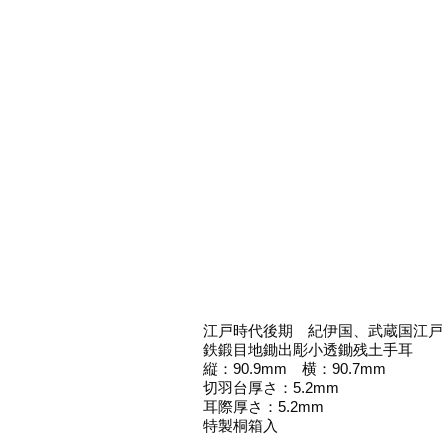
江戸時代後期 紀伊国、武蔵国江戸
鉄鍛目地鋤出彫小透鋤残土手耳
縦：90.9mm 横：90.7mm
切羽台厚さ：5.2mm
耳際厚さ：5.2mm
特製桐箱入