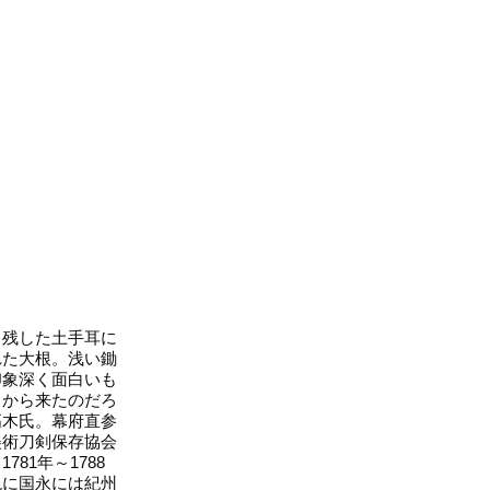
残した土手耳に
れた大根。浅い鋤
印象深く面白いも
こから来たのだろ
高木氏。幕府直参
美術刀剣保存協会
1年～1788
現に国永には紀州