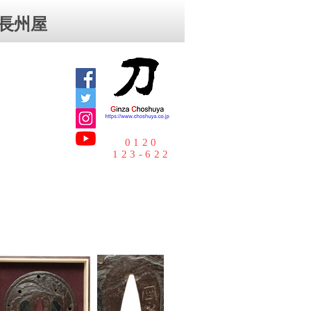
⻑州屋
0120
123-622