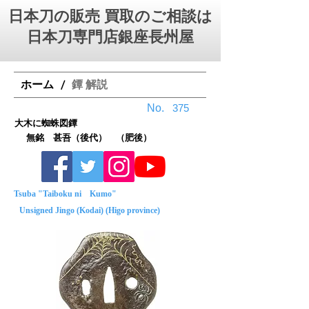
日本刀の販売 買取のご相談は
日本刀専門店銀座⻑州屋
ホーム
鐔 解説
/
No.
375
大木に蜘蛛図鐔
無銘 甚吾（後代） （肥後）
Tsuba "Taiboku ni Kumo"
Unsigned Jingo (Kodai) (Higo province)