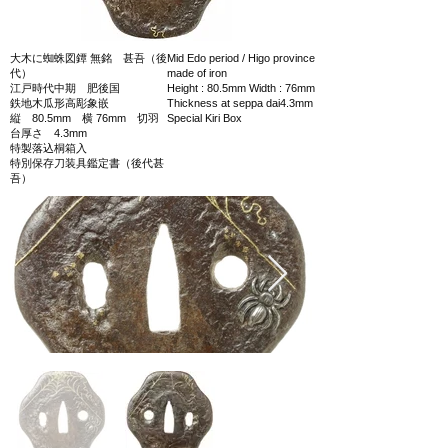
大木に蜘蛛図鐔 無銘 甚吾（後
Mid Edo period / Higo province
代）
made of iron
江戸時代中期 肥後国
Height : 80.5mm Width : 76mm
鉄地木瓜形高彫象嵌
Thickness at seppa dai4.3mm
縦 80.5mm 横 76mm 切羽
Special Kiri Box
台厚さ 4.3mm
特製落込桐箱入
特別保存刀装具鑑定書（後代甚
吾）