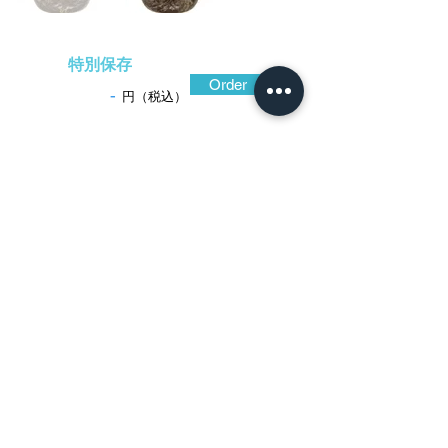
特別保存
Order
-
円（税込）
​音声解説
-01:04
後金工志水甚吾は、生命感を超越した心象
風景を描き出すを得意とした。この鐔は、
古木に張られた巣が鮮やかに目に飛び込ん
でくる印象的な出来。色合い黒々とした鉄
地を松皮の枯れた肌合いそのままに彫り出
し、蜘蛛も写実的、蜘蛛の糸は金象嵌で、
苔生した樹木の様子は鄙びた風情がある。
作行から三代甚吾と鑑せられる優品であ
る。
特別保存刀装具鑑定書(後代甚吾)