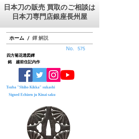
日本刀の販売 買取のご相談は
日本刀専門店銀座⻑州屋
ホーム
鐔 解説
/
No.
575
四方菊花透図鐔
銘 越前住記内作
Tsuba "Shiho Kikka" sukashi
Signed Echizen ju Kinai saku