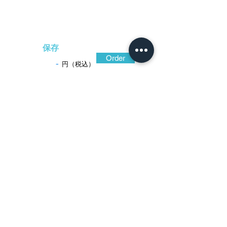
保存
Order
-
円（税込）
​音声解説
-01:04
上質の地鉄を叩き締め、焼き入れを施し
て強さを際立たせた鐔。鉄色黒く、平滑な
表面ながら微細な石目地状に処理されて渋
い光沢に包まれている。図柄は、真円の四
方に菊花を配して七宝文を意識させ、地を
透かして花弁に量感を持たせた、構成美の
優れた作。記内各工の中でも、銘の「内」
の人を入と切ることにより「入記内」と呼
ばれる、技術力と感性の優れた鐔工。