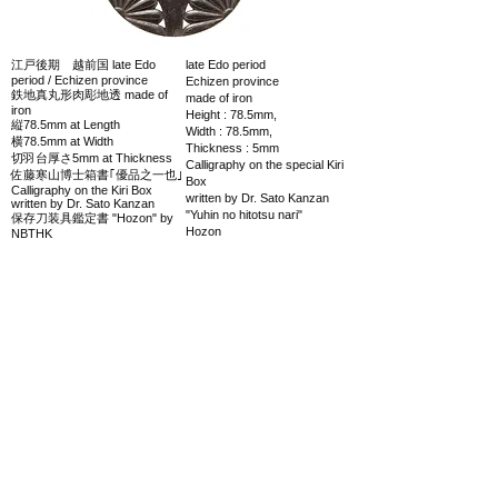
江戸後期 越前国 late Edo
late Edo period
period / Echizen province
Echizen province
鉄地真丸形肉彫地透 made of
made of iron
iron
Height : 78.5mm,
縦78.5mm at Length
Width : 78.5mm,
横78.5mm at Width
Thickness : 5mm
切羽台厚さ5mm at Thickness
Calligraphy on the special Kiri
佐藤寒山博士箱書｢優品之一也｣
Box
Calligraphy on the Kiri Box
written by Dr. Sato Kanzan
written by Dr. Sato Kanzan
"Yuhin no hitotsu nari"
保存刀装具鑑定書 "Hozon" by
Hozon
NBTHK