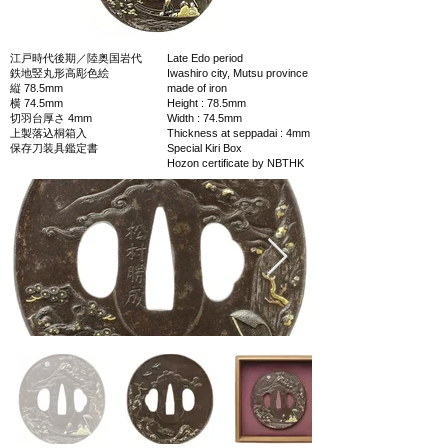
江戸時代後期／陸奥国岩代
Late Edo period
鉄地竪丸形高彫色絵
Iwashiro city, Mutsu province
縦 78.5mm
made of iron
横 74.5mm
Height : 78.5mm
切羽台厚さ 4mm
Width : 74.5mm
上製落込桐箱入
Thickness at seppadai : 4mm
保存刀装具鑑定書
Special Kiri Box
Hozon certificate by NBTHK