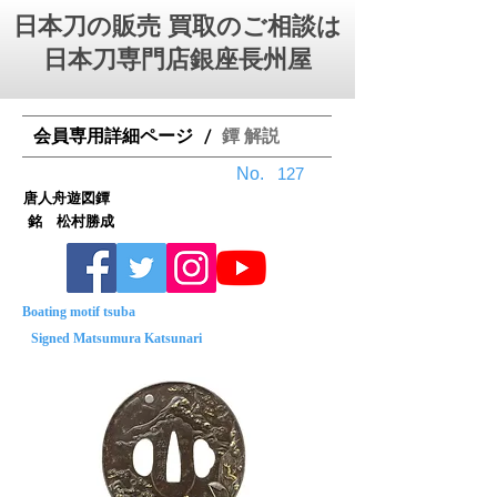
日本刀の販売 買取のご相談は
日本刀専門店銀座⻑州屋
会員専用詳細ページ
鐔 解説
/
No.
127
唐人舟遊図鐔
銘 松村勝成
Boating motif tsuba
Signed Matsumura Katsunari