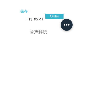
保存
Order
-
円（税込）
​音声解説
-01:04
勝成は会津正阿弥派を代表する松村家の
工で、古典的山水図を高彫金銀象嵌の手法
で描くを得意とした。世の煩わしさから離
れて大自然の中に生きることに憧れた古代
中国の賢人に自らを重ね合わせ、装剣小道
具に深山幽谷を描いて遠い世界に想いを寄
せたもの。この鐔は、万斗の水を落とす瀧
に舟遊びする詩人の姿を高彫表現した作。
質の良い鉄を彫り込んで金銀の象嵌を施
し、夕暮れ時の静かな空気感を大切にして
いる。
保存刀装具鑑定書