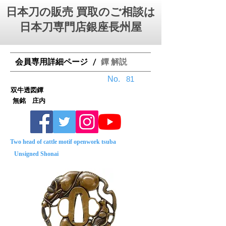
日本刀の販売 買取のご相談は
日本刀専門店銀座⻑州屋
会員専用詳細ページ
鐔 解説
/
No.
81
双牛透図鐔
無銘 庄内
Two head of cattle motif openwork tsuba
Unsigned Shonai