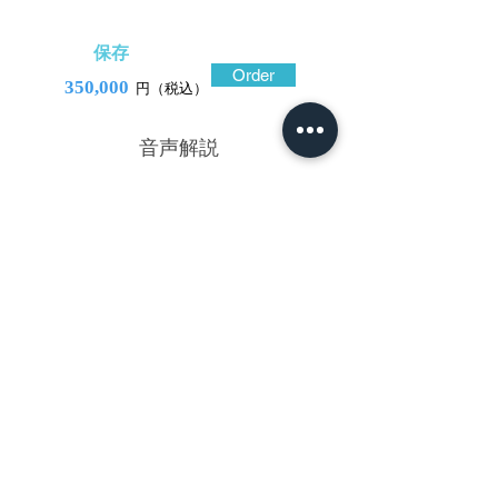
保存
Order
350,000
円（税込）
​音声解説
-01:04
頭の牛を巴状に構成した、庄内金工と極
められている鐔。この地域の金工は、東北
や遠国という認識が当てはまることのない
瀟洒な作品を遺している一方で、この鐔の
ように武骨でありながらも長閑な風情を感
じさせる作も生み出しており、名のある金
工以外にも地方色豊かなところに魅力が見
出せる。特にこの鐔は、素銅地が持つ柔ら
か味と、光沢のある肌合いなどが見どこ
ろ。くっきりと浮かび上がった背骨、強く
張った肩と腰、艶やかな目玉も活きてい
る。図柄の面白さは格別で、裏は寝そべる
牛を下から眺めた様子。