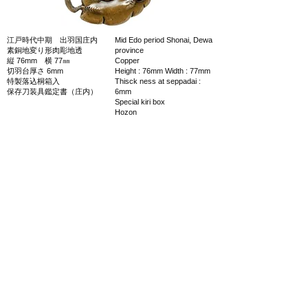
江戸時代中期 出羽国庄内
Mid Edo period Shonai, Dewa
素銅地変り形肉彫地透
province
縦 76mm 横 77㎜
Copper
切羽台厚さ 6mm
Height : 76mm Width : 77mm
特製落込桐箱入
Thisck ness at seppadai :
保存刀装具鑑定書（庄内）
6mm
Special kiri box
Hozon