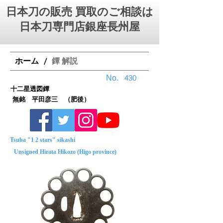
日本刀の販売 買取のご相談は
日本刀専門店銀座⻑州屋
ホーム
鐔 解説
/
No.
430
十二星透図鐔
無銘 平田彦三 （肥後）
Tsuba "1 2 stars" sikashi
Unsigned Hirata Hikozo (Higo province)