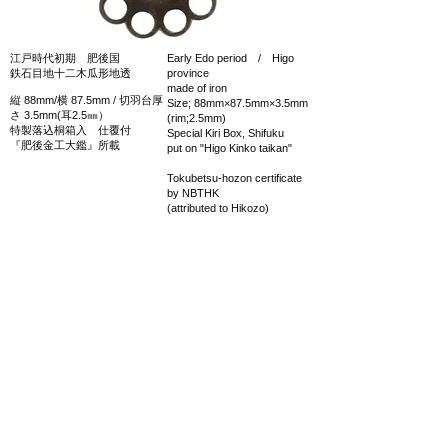
江戸時代初期 肥後国
Early Edo period / Higo
鉄石目地十二木瓜形地透
province
made of iron
縦 88mm/横 87.5mm / 切羽台厚
Size; 88mm×87.5mm×3.5mm
さ 3.5mm(耳2.5㎜）
(rim;2.5mm)
特製落込桐箱入 仕覆付
Special Kiri Box, Shifuku
『肥後金工大鑑』所載
put on "Higo Kinko taikan"
Tokubetsu-hozon certificate
by NBTHK
(attributed to Hikozo)