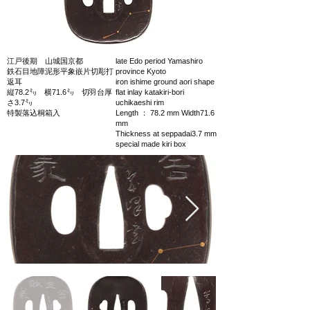
江戸後期 山城国京都
late Edo period Yamashiro
鉄石目地障泥形平象嵌片切彫打
province Kyoto
返耳
iron ishime ground aori shape
縦78.2㍉ 横71.6㍉ 切羽台厚
flat inlay katakiri-bori
さ3.7㍉
uchikaeshi rim
特製落込桐箱入
Length ： 78.2 mm Width71.6
mm
Thickness at seppadai3.7 mm
special made kiri box