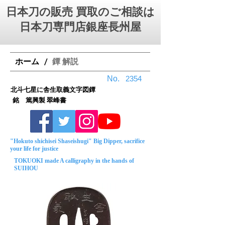
日本刀の販売 買取のご相談は
日本刀専門店銀座⻑州屋
ホーム
鐔 解説
/
No.
2354
北斗七星に舎生取義文字図鐔
銘 篤興製 翠峰書
"Hokuto shichisei Shaseishugi" Big Dipper, sacrifice
your life for justice
TOKUOKI made A calligraphy in the hands of
SUIHOU