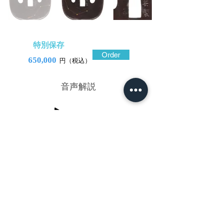
特別保存
Order
650,000
円（税込）
​音声解説
-14:49:20
篠山篤(とく)興(おき)は大月派の川原林秀
興の門人で、将軍佩用の拵金具や、孝明天
皇の短刀の金具を手掛けた、京を代表する
名工の一人。
日本の伝統文化、風景、思想、生き物等を
題材に、彫り描いた画題は多彩であった。
この鐔は、表の切羽台に「翠峰書」の添銘
と「舎生取義(命を捨てて正義を貫く)」の文
字を古風な隷書体で彫り表した貫禄のある
作品。