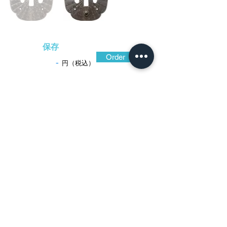
保存
Order
-
円（税込）
​音声解説
-01:04
甲冑師を生業とした家忠は、鍛え強い鉄
地を活かして家職そのままに兜を意匠した
鐔を製作している。この鐔が好例で、鍛鉄
を接ぎ合わせたように放射状の筋を立て、
四天の鋲と響の穴、さらに可動式の笠印付
の環まで象嵌している。色合い黒々とした
地鉄は、細かな鑢目を掛けた上に焼手が施
されて鍛え肌に伴う地叢が現れ、これも実
際の兜の地肌を想わせる風情。鉄の熟しに
長けた職人の技が窺える鐔である。