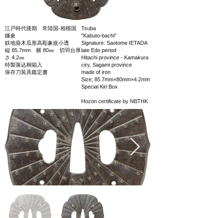
江戸時代後期 常陸国-相模国
Tsuba
鎌倉
"Kabuto-bachi"
鉄地葵木瓜形高彫象嵌小透
Signature: Saotome IETADA
縦 85.7mm 横 80㎜ 切羽台厚
late Edo period
さ 4.2㎜
Hitachi province - Kamakura
特製落込桐箱入
ciry, Sagami province
保存刀装具鑑定書
made of iron
Size; 85.7mm×80mm×4.2mm
Special Kiri Box
Hozon certificate by NBTHK