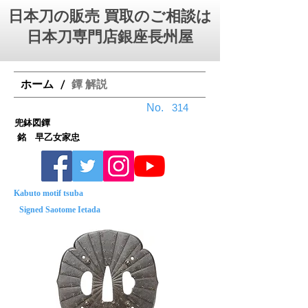
日本刀の販売 買取のご相談は
日本刀専門店銀座⻑州屋
ホーム
鐔 解説
/
No.
314
兜鉢図鐔
銘 早乙女家忠
Kabuto motif tsuba
Signed Saotome Ietada