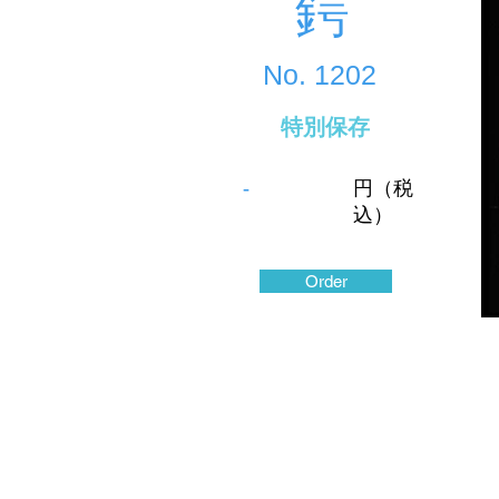
鍔
No.
1202
特別保存
-
円（税
込）
Order