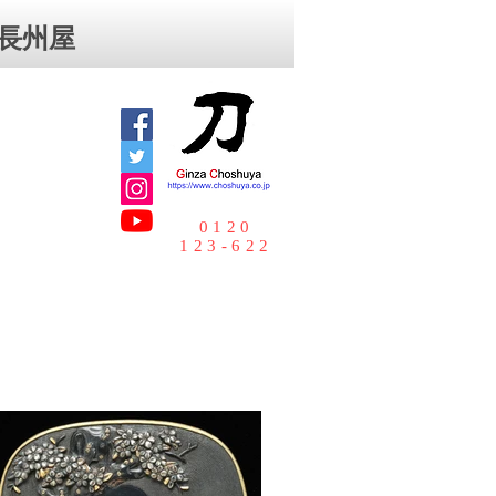
⻑州屋
0120
123-622