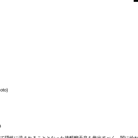
oto)
4
て隠岐に流されることとなった後醍醐天皇を救出すべく、闇に紛れ