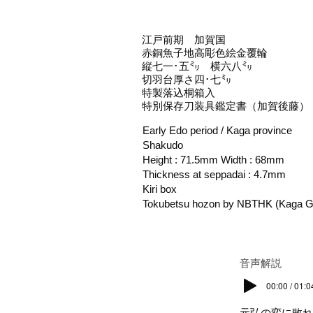
江戸前期 加賀国
赤銅魚子地高彫色絵金覆輪
縦七一･五㍉ 横六八㍉
切羽台厚さ四･七㍉
特製落込桐箱入
特別保存刀装具鑑定書（加賀後藤）
Early Edo period / Kaga province
Shakudo
Height : 71.5mm Width : 68mm
Thickness at seppadai : 4.7mm
Kiri box
Tokubetsu hozon by NBTHK (Kaga G
​音声解説
00:00 / 01:0
元弘の変に敗れ