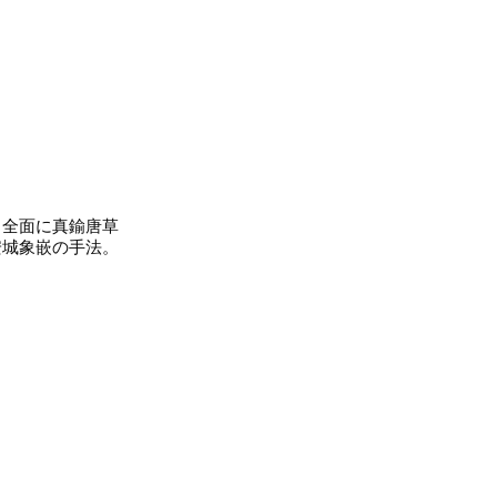
全面に真鍮唐草
安城象嵌の手法。