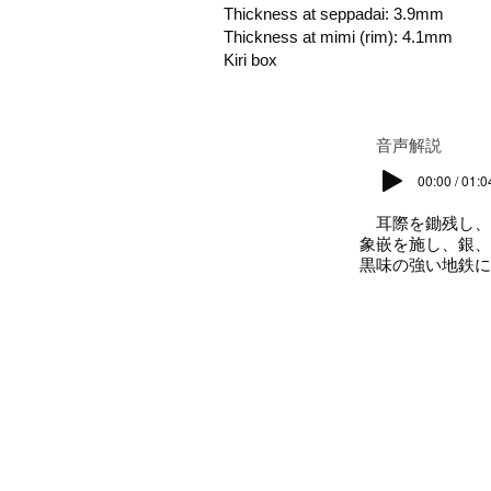
Thickness at seppadai: 3.9mm
Thickness at mimi (rim): 4.1mm
Kiri box
​音声解説
00:00 / 01:0
耳際を鋤残し、
象嵌を施し、銀、
黒味の強い地鉄に