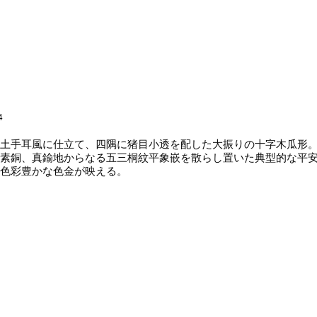
4
土手耳風に仕立て、四隅に猪目小透を配した大振りの十字木瓜形。
素銅、真鍮地からなる五三桐紋平象嵌を散らし置いた典型的な平
色彩豊かな色金が映える。