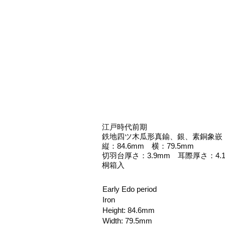
江戸時代前期
鉄地四ツ木瓜形真鍮、銀、素銅象嵌
縦：84.6mm 横：79.5mm
切羽台厚さ：3.9mm 耳際厚さ：4.
桐箱入
Early Edo period
Iron
Height: 84.6mm
Width: 79.5mm