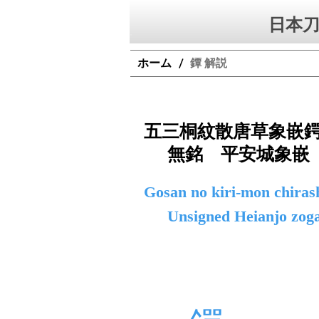
日本刀
ホーム
鐔 解説
/
五三桐紋散唐草象嵌
無銘 平安城象嵌
Gosan no kiri-mon chiras
Unsigned Heianjo zog