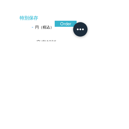
特別保存
Order
-
円（税込）
​音声解説
-01:04
正阿弥政徳は、鐔の装飾に京西陣の伝統
の一つでもある織物の美観を題に採り、金
銀の布目象嵌の手法で華麗に表現するを得
意とした。本作が好例で、菊、梅、沢瀉、
薄などの風雅な植物や水の流れを品位の高
い丸文に意匠し、その重なり合う構成で動
きを演出している。地面には麻の葉模様の
地文を打ち施し、その合間に揺れるような
曲線で歯朶模様を配している。布目象嵌に
よる金は暖か味があり、銀は時を重ねて独
特の渋い色合いとなっている。