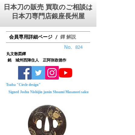
日本刀の販売 買取のご相談は
日本刀専門店銀座⻑州屋
会員専用詳細ページ
鐔 解説
/
No.
824
丸文散図鐔
銘 城州西陣住人 正阿弥政徳作
Tsuba "Circle design"
Signed Joshu Nishijin junin Shoami Masanori saku