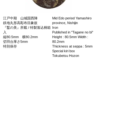
江戸中期 山城国西陣
Mid Edo period Yamashiro
鉄地丸形高彫布目象嵌
province, Nishijin
『鏨の美』所載 / 特製落込桐箱
Iron
入
Published in "Tagane no bi"
縦80.5mm 横80.2mm
Height : 80.5mm Width :
切羽台厚さ5mm
80.2mm
特別保存
Thickness at seppa : 5mm
Special kiri box
Tokubetsu Hozon