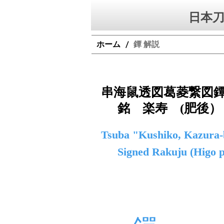
日本刀
ホーム
鐔 解説
/
串海鼠透図葛菱繋図
銘 楽寿 (肥後）
Tsuba "Kushiko, Kazura-b
Signed Rakuju (Higo p