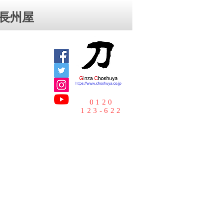
⻑州屋
0120
123-622