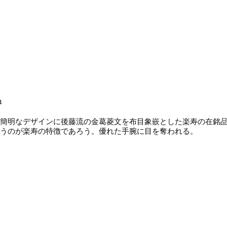
4
簡明なデザインに後藤流の金葛菱文を布目象嵌とした楽寿の在銘品
うのが楽寿の特徴であろう。優れた手腕に目を奪われる。