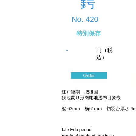
鍔
No.
420
特別保存
-
円（税
込）
Order
江戸後期 肥後国
鉄地変り形肉彫地透布目象嵌
縦 63mm 横61mm 切羽台厚さ 4
late Edo period
made of made of iron,inlay