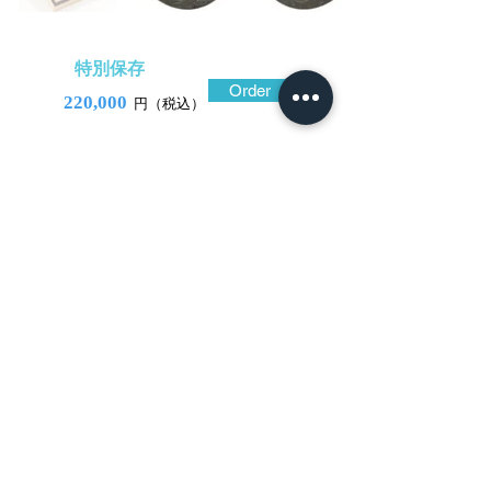
特別保存
Order
220,000
円（税込）
​音声解説
-01:04
古様式が鮮明な、時代の上がる金工の
鐔。地金は渋い色合いの山銅(やまがね)地。
全面に針先で突いたような素朴な石目地を
施し、洗練された片切彫とは明らかに異な
る筋彫を駆使し、植物を文様風に彫り表わ
している。表裏の図が異なる点も古式鐔に
間々みられる要素。表は丁子花であろう
か、裏は躍動的に蔓の伸びる様子。石目地
の点刻も子細に観察すると表裏に違いが窺
える。笄櫃の形状も古様式である。