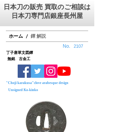
日本刀の販売 買取のご相談は
日本刀専門店銀座⻑州屋
ホーム
鐔 解説
/
No.
2107
丁子唐草文図鐔
無銘 古金工
"Choji karakusa"clove arabesque design
Unsigned Ko-kinko