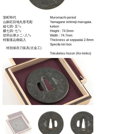
室町時代
Muromachi period
山銅石目地丸形毛彫
Yamagane ishimeji marugata
縦七四･五㍉
kebori
横七四･七㍉
Height : 74.5mm
切羽台厚さ二･八㍉
Width : 74.7mm
特製落込桐箱入
Thickness at seppadai 2.8mm
Specila kiri box
特別保存刀装具(古金工)
Tokubetsu hozon (Ko-kinko)