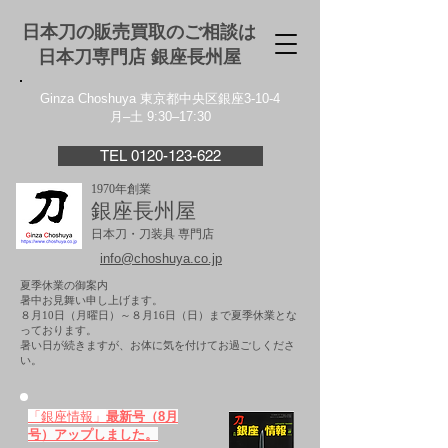
日本刀の販売買取のご相談は
日本刀専門店 銀座⻑州屋
Ginza Choshuya 東京都中央区銀座3-10-4
月–土 9:30–17:30
TEL 0120-123-622
1970年創業
銀座長州屋
日本刀・刀装具 専門店
info@choshuya.co.jp
夏季休業の御案内
暑中お見舞い申し上げます。
８月10日（月曜日）～８月16日（日）まで夏季休業とな
っております。
​暑い日が続きますが、お体に気を付けてお過ごしくださ
い。
「銀座情報」
最新号（8月
号）アップしました。