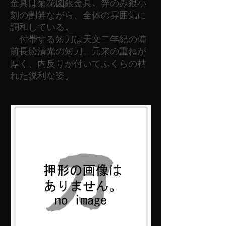
金具は菊花図銀金具。笄のみ銀小
刻の割笄ながら、全体の雰囲気に
調和している。
付帯する短刀は天文二年紀の備
前長舩清光の短刀。元来の重ねが
厚く、内反りが付いてふくらの枯
れた鋭利な姿。