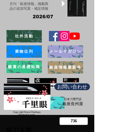
月刊「銀座情報」掲載商
品の追加写真・補足情報
2026/07
社外活動
業物位列
メールマガジン
鑑賞の基礎知識
銀座情報最新号
お問い合わせ
日本刀専門店
ブログ
​銀座長州屋
Copy right Ginza Choshuya
Production work
​Tomoriki Imazu
短刀＆拵