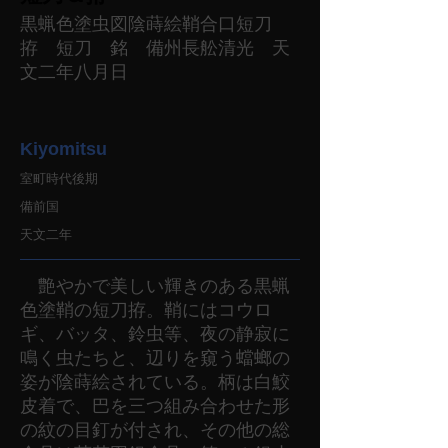
黒蝋色塗虫図陰蒔絵鞘合口短刀
拵 短刀 銘 備州長舩清光 天
文二年八月日
Kiyomitsu
室町時代後期
備前国
天文二年
艶やかで美しい輝きのある黒蝋
色塗鞘の短刀拵。鞘にはコウロ
ギ、バッタ、鈴虫等、夜の静寂に
鳴く虫たちと、辺りを窺う蟷螂の
姿が陰蒔絵されている。柄は白鮫
皮着で、巴を三つ組み合わせた形
の紋の目釘が付され、その他の総