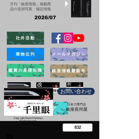
月刊「銀座情報」掲載商
品の追加写真・補足情報
2026/07
社外活動
業物位列
メールマガジン
鑑賞の基礎知識
銀座情報最新号
お問い合わせ
日本刀専門店
ブログ
​銀座長州屋
Copy right Ginza Choshuya
Production work
​Tomoriki Imazu
拵