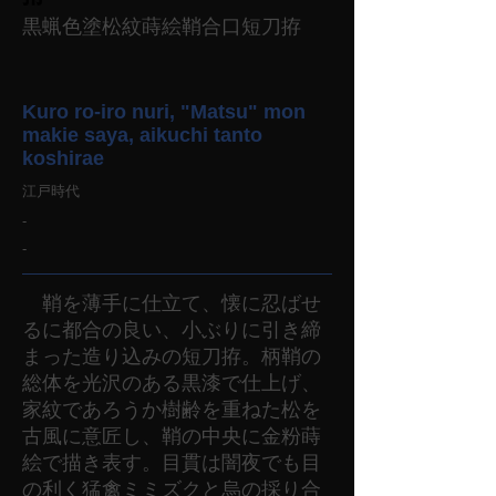
黒蝋色塗松紋蒔絵鞘合口短刀拵
Kuro ro-iro nuri, "Matsu" mon
makie saya, aikuchi tanto
koshirae
江戸時代
-
-
鞘を薄手に仕立て、懐に忍ばせ
るに都合の良い、小ぶりに引き締
まった造り込みの短刀拵。柄鞘の
総体を光沢のある黒漆で仕上げ、
家紋であろうか樹齢を重ねた松を
古風に意匠し、鞘の中央に金粉蒔
絵で描き表す。目貫は闇夜でも目
の利く猛禽ミミズクと烏の採り合