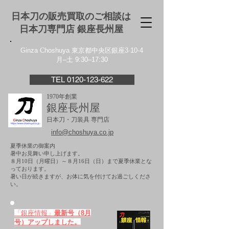
日本刀の販売買取のご相談は
日本刀専門店 銀座⻑州屋
Ginza Choshuya 東京都中央区銀座3-10-4
月–土 9:30–17:30
TEL 0120-123-622
1970年創業
銀座長州屋
日本刀・刀装具 専門店
info@choshuya.co.jp
夏季休業の御案内
暑中お見舞い申し上げます。
８月10日（月曜日）～８月16日（日）まで夏季休業とな
っております。
​暑い日が続きますが、お体に気を付けてお過ごしくださ
い。
「銀座情報」
最新号（8月
号）アップしました。