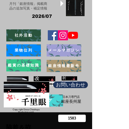
月刊「銀座情報」掲載商
品の追加写真・補足情報
2026/07
社外活動
業物位列
メールマガジン
鑑賞の基礎知識
銀座情報最新号
お問い合わせ
日本刀専門店
ブログ
​銀座長州屋
Copy right Ginza Choshuya
Production work
​Tomoriki Imazu
脇差＆拵