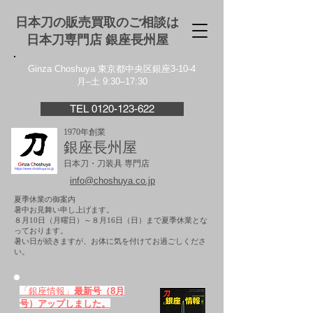
日本刀の販売買取のご相談は
日本刀専門店 銀座⻑州屋
Ginza Choshuya 東京都中央区銀座3-10-4
月–土 9:30–17:30
TEL 0120-123-622
1970年創業
銀座長州屋
日本刀・刀装具 専門店
info@choshuya.co.jp
夏季休業の御案内
暑中お見舞い申し上げます。
８月10日（月曜日）～８月16日（日）まで夏季休業とな
っております。
​暑い日が続きますが、お体に気を付けてお過ごしくださ
い。
「銀座情報」
最新号（8月
号）アップしました。