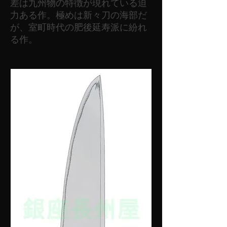
差は九州物の特徴が現れている迫
力ある作。極めは新々刀の海部だ
が、室町時代の肥後延寿派に紛れ
る作。