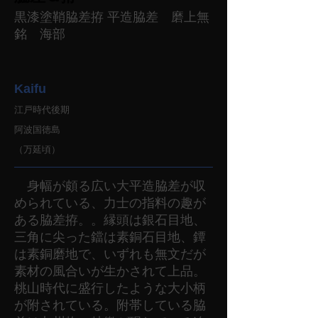
黒漆塗鞘脇差拵 平造脇差 磨上無
銘 海部
Kaifu
江戸時代後期
阿波国徳島
（万延頃）
身幅が頗る広い大平造脇差が収
められている、力士の指料の趣が
ある脇差拵。。縁頭は銀石目地、
三角に尖った鐺は素銅石目地、鐔
は素銅磨地で、いずれも無文だが
素材の風合いが生かされて上品。
桃山時代に盛行したような大小柄
が附されている。附帯している脇