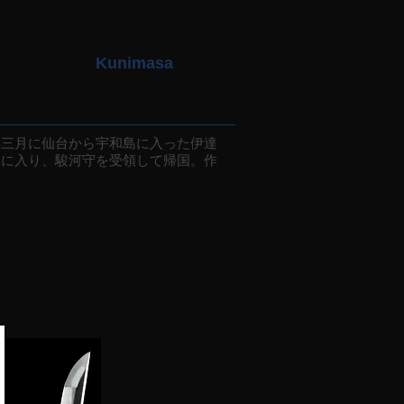
Kunimasa
三月に仙台から宇和島に入った伊達
門に入り、駿河守を受領して帰国。作