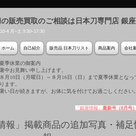
刀の販売買取のご相談は日本刀専門店 銀
-4 月–土 9:30–17:30
ホーム
自己紹介
販売品 日本刀リスト
商品案内
会社
夏季休業の御案内
暑中お見舞い申し上げます。
８月10日（月曜日）～８月16日（日）まで夏季休業となっ
ります。
​暑い日が続きますが、お体に気を付けてお過ごしください
「銀座情報」
最新号（8月号
情報」掲載商品の追加写真・補足