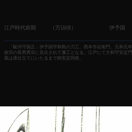
江戸時代前期
（万治頃）
伊予国
「駿河守国正」伊予国宇和島の刀工。西本市右衛門。元和元年
政宗の長男秀宗に見出されて藩工となる。江戸にて大和守安定
風は茎仕立てにいたるまで師安定同然。