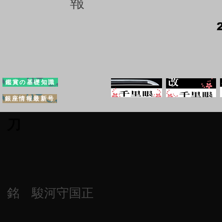
報
鑑賞の基礎知識
銀座情報最新号
刀
銘 駿河守国正