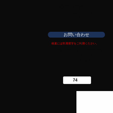
日本刀専門店
​銀座長州屋
お問い合わせ
検索には常用漢字をご利用ください。
Copy right Ginza Choshuya
Production work
​Tomoriki Imazu