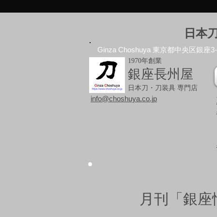
日本
Ginza Choshuya 東京都中央区銀座3-10
1970年創業
銀座長州屋
日本刀・刀装具 専門店
info@choshuya.co.jp
月刊「銀座