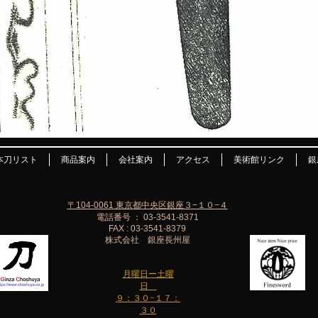
本刀リスト
商品案内
会社案内
アクセス
美術館リンク
銀
〒104-0061 東京都中央区銀座３−１０−４
電話番号 ： 03-3541-8371
FAX : 03-3541-8379
株式会社 銀座長州屋
月曜日ー土曜
日
９：３０−１７：
３０