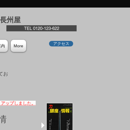
座⻑州屋
TEL 0120-123-622
アクセス
案内
More
てお
。
）アップしました。
情