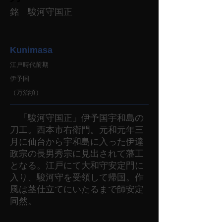
銘 駿河守国正
Kunimasa
江戸時代前期
伊予国
（万治頃）
「駿河守国正」伊予国宇和島の
刀工。西本市右衛門。元和元年三
月に仙台から宇和島に入った伊達
政宗の長男秀宗に見出されて藩工
となる。江戸にて大和守安定門に
入り、駿河守を受領して帰国。作
風は茎仕立てにいたるまで師安定
同然。