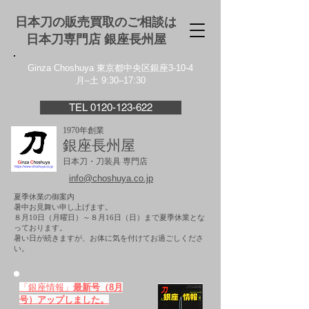
日本刀の販売買取のご相談は
日本刀専門店 銀座⻑州屋
Ginza Choshuya 東京都中央区銀座3-10-4
月–土 9:30–17:30
TEL 0120-123-622
1970年創業
銀座長州屋
日本刀・刀装具 専門店
info@choshuya.co.jp
夏季休業の御案内
暑中お見舞い申し上げます。
８月10日（月曜日）～８月16日（日）まで夏季休業とな
っております。
​暑い日が続きますが、お体に気を付けてお過ごしくださ
い。
「銀座情報」
最新号（8月
号）アップしました。