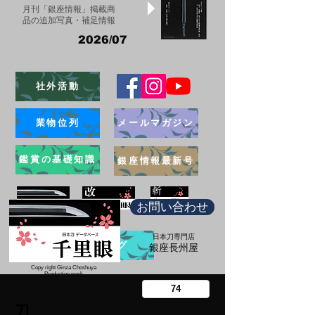
月刊「銀座情報」掲載商
品の追加写真・補足情報
2026/07
社外活動
業物位列
メールマガジン
鑑賞の基礎知識
銀座情報最新号
お問い合わせ
日本刀専門店
ブログ
​銀座長州屋
Copy right Ginza Choshuya
Production work
​Tomoriki Imazu
刀