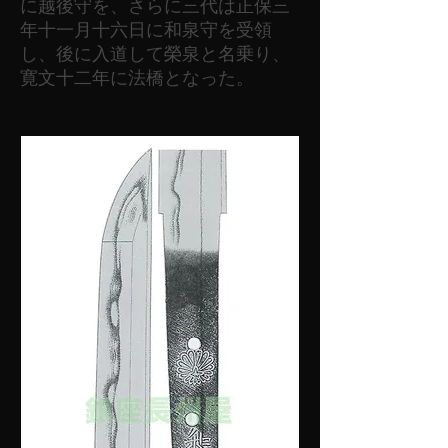
に越後守を、さらに三代は正保三
年十一月十六日に和泉守を受領
し、後に入道して榮泉と名乗り、
寛文十二年に法橋となった。