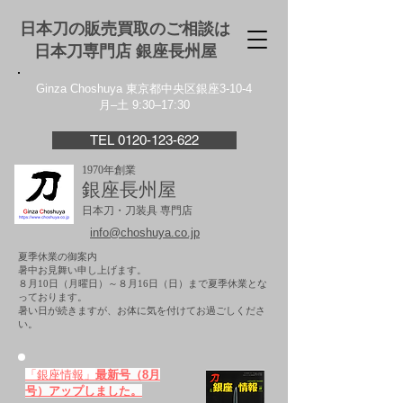
日本刀の販売買取のご相談は
日本刀専門店 銀座⻑州屋
Ginza Choshuya 東京都中央区銀座3-10-4
月–土 9:30–17:30
TEL 0120-123-622
1970年創業
銀座長州屋
日本刀・刀装具 専門店
info@choshuya.co.jp
夏季休業の御案内
暑中お見舞い申し上げます。
８月10日（月曜日）～８月16日（日）まで夏季休業とな
っております。
​暑い日が続きますが、お体に気を付けてお過ごしくださ
い。
「銀座情報」
最新号（8月
号）アップしました。