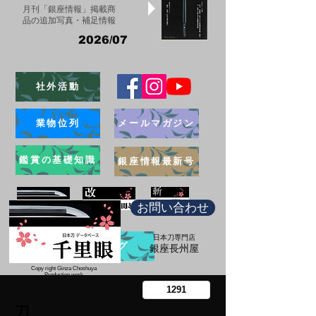
月刊「銀座情報」掲載商
品の追加写真・補足情報
2026/07
社外活動
業物位列
メールマガジン
鑑賞の基礎知識
銀座情報最新号
お問い合わせ
日本刀専門店
ブログ
​銀座長州屋
Copy right Ginza Choshuya
Production work
​Tomoriki Imazu
刀