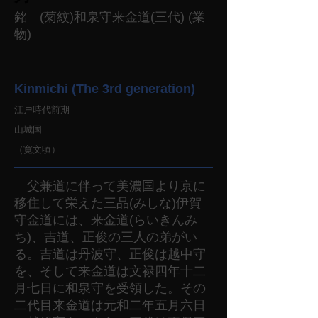
銘 (菊紋)和泉守来金道(三代) (業
物)
Kinmichi (The 3rd generation)
江戸時代前期
山城国
（寛文頃）
父兼道に伴って美濃国より京に
移住して栄えた三品(みしな)伊賀
守金道には、来金道(らいきんみ
ち)、吉道、正俊の三人の弟がい
る。吉道は丹波守、正俊は越中守
を、そして来金道は文禄四年十二
月七日に和泉守を受領した。その
二代目来金道は元和二年五月六日