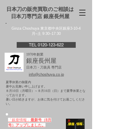
日本刀の販売買取のご相談は
日本刀専門店 銀座⻑州屋
Ginza Choshuya 東京都中央区銀座3-10-4
月–土 9:30–17:30
TEL 0120-123-622
1970年創業
銀座長州屋
日本刀・刀装具 専門店
info@choshuya.co.jp
夏季休業の御案内
暑中お見舞い申し上げます。
８月10日（月曜日）～８月16日（日）まで夏季休業とな
っております。
​暑い日が続きますが、お体に気を付けてお過ごしくださ
い。
「銀座情報」
最新号（8月
号）アップしました。