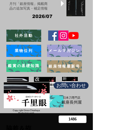
月刊「銀座情報」掲載商
品の追加写真・補足情報
2026/07
社外活動
業物位列
メールマガジン
鑑賞の基礎知識
銀座情報最新号
お問い合わせ
日本刀専門店
ブログ
​銀座長州屋
Copy right Ginza Choshuya
Production work
​Tomoriki Imazu
脇差＆拵