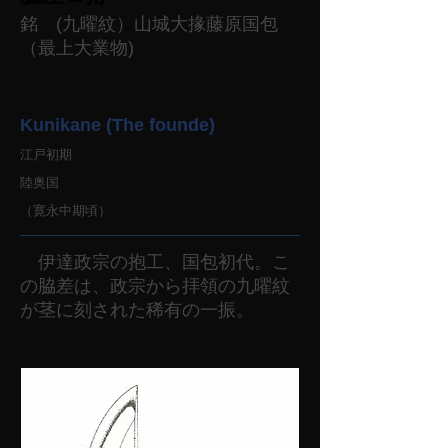
銘 (九曜紋）山城大掾藤原国包
（最上大業物)
Kunikane (The founde)
江戸初期
陸奥国
（寛永中期頃）
伊達政宗の抱工、国包初代。こ
の脇差は、政宗から拝領の九曜紋
が茎に刻された稀有の一振。