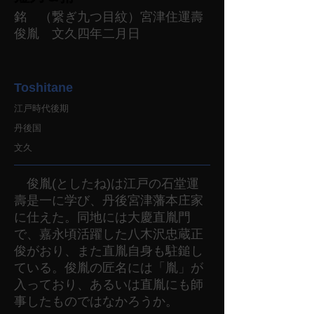
銘 （繋ぎ九つ目紋）宮津住運壽
俊胤 文久四年二月日
Toshitane
江戸時代後期
丹後国
文久
俊胤(としたね)は江戸の石堂運
壽是一に学び、丹後宮津藩本庄家
に仕えた。同地には大慶直胤門
で、嘉永頃活躍した八木沢忠蔵正
俊がおり、また直胤自身も駐鎚し
ている。俊胤の匠名には「胤」が
入っており、あるいは直胤にも師
事したものではなかろうか。