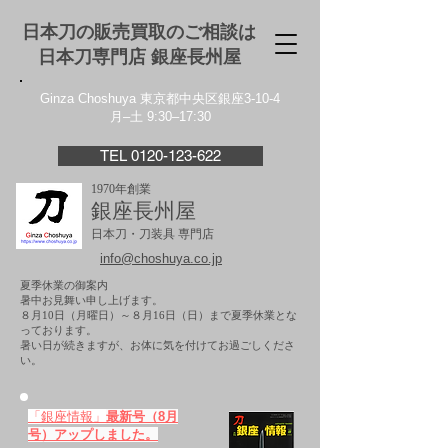
日本刀の販売買取のご相談は
日本刀専門店 銀座⻑州屋
Ginza Choshuya 東京都中央区銀座3-10-4
月–土 9:30–17:30
TEL 0120-123-622
1970年創業
銀座長州屋
日本刀・刀装具 専門店
info@choshuya.co.jp
夏季休業の御案内
暑中お見舞い申し上げます。
８月10日（月曜日）～８月16日（日）まで夏季休業とな
っております。
​暑い日が続きますが、お体に気を付けてお過ごしくださ
い。
「銀座情報」
最新号（8月
号）アップしました。