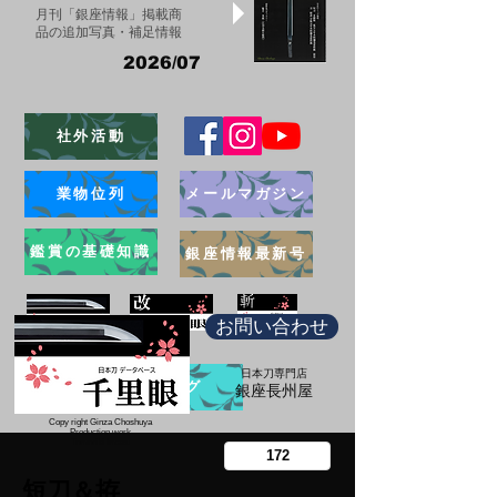
月刊「銀座情報」掲載商
品の追加写真・補足情報
2026/07
社外活動
業物位列
メールマガジン
鑑賞の基礎知識
銀座情報最新号
お問い合わせ
日本刀専門店
ブログ
​銀座長州屋
Copy right Ginza Choshuya
Production work
​Tomoriki Imazu
短刀＆拵