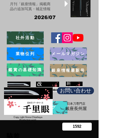
月刊「銀座情報」掲載商
品の追加写真・補足情報
2026/07
社外活動
業物位列
メールマガジン
鑑賞の基礎知識
銀座情報最新号
お問い合わせ
日本刀専門店
ブログ
​銀座長州屋
Copy right Ginza Choshuya
Production work
​Tomoriki Imazu
脇差