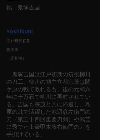
銘 鬼塚吉国
Yoshikuni
江戸時代初期
筑後国
（元和頃）
鬼塚吉国は江戸初期の筑後柳川
の刀工。柳川の領主立花宗茂は関
ケ原の戦で敗れるも、後の元和六
年に十万石で柳川に再封されてい
る。吉国も宗茂と共に帰還し、島
原の乱で活躍した池辺彦左衛門の
刀（第三十四回重要刀剣）や武芸
に秀でた土豪甲木藤右衛門の刀を
手掛けている。