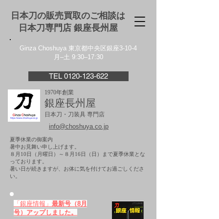
日本刀の販売買取のご相談は
日本刀専門店 銀座⻑州屋
Ginza Choshuya 東京都中央区銀座3-10-4
月–土 9:30–17:30
TEL 0120-123-622
1970年創業
銀座長州屋
日本刀・刀装具 専門店
info@choshuya.co.jp
夏季休業の御案内
暑中お見舞い申し上げます。
８月10日（月曜日）～８月16日（日）まで夏季休業とな
っております。
​暑い日が続きますが、お体に気を付けてお過ごしくださ
い。
「銀座情報」
最新号（8月
号）アップしました。