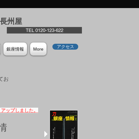
座⻑州屋
TEL 0120-123-622
アクセス
銀座情報
More
てお
。
）アップしました。
情