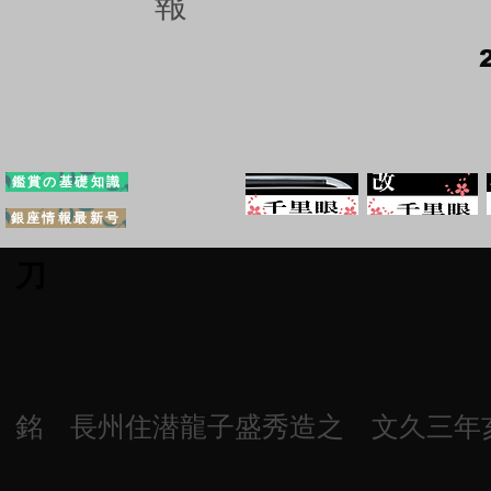
報
鑑賞の基礎知識
銀座情報最新号
刀
銘 長州住潜龍子盛秀造之 文久三年