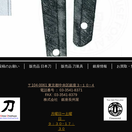
投稿のお願い
販売品 日本刀
販売品 刀装具
銀座情報
お買取・
〒104-0061 東京都中央区銀座３−１０−４
電話番号 ： 03-3541-8371
FAX : 03-3541-8379
株式会社 銀座長州屋
月曜日ー土曜
日
９：３０−１７：
３０