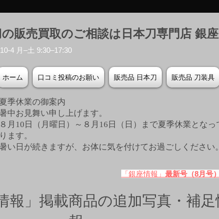
刀の販売買取のご相談は日本刀専門店 銀
-4 月–土 9:30–17:30
ホーム
口コミ投稿のお願い
販売品 日本刀
販売品 刀装具
夏季休業の御案内
暑中お見舞い申し上げます。
８月10日（月曜日）～８月16日（日）まで夏季休業となっ
ります。
​暑い日が続きますが、お体に気を付けてお過ごしください
「銀座情報」
最新号（8月号
情報」掲載商品の追加写真・補足