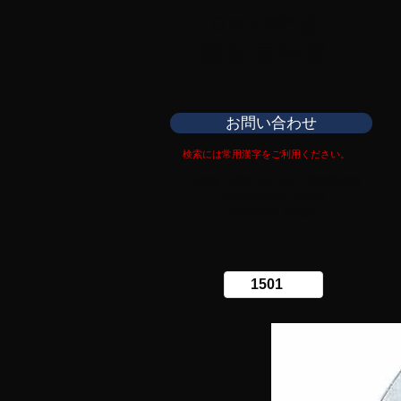
日本刀専門店
​銀座長州屋
お問い合わせ
検索には常用漢字をご利用ください。
Copy right Ginza Choshuya
Production work
​Tomoriki Imazu