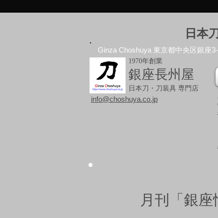
日本
Ginza Choshuya 東京都中央区銀座3-10
1970年創業
銀座長州屋
日本刀・刀装具 専門店
info@choshuya.co.jp
月刊「銀座