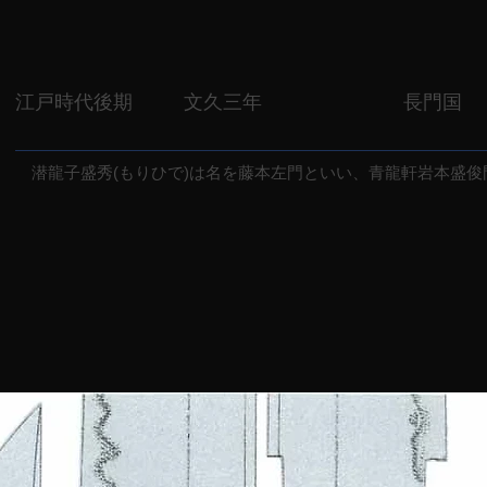
江戸時代後期
文久三年
長門国
潜龍子盛秀(もりひで)は名を藤本左門といい、青龍軒岩本盛俊