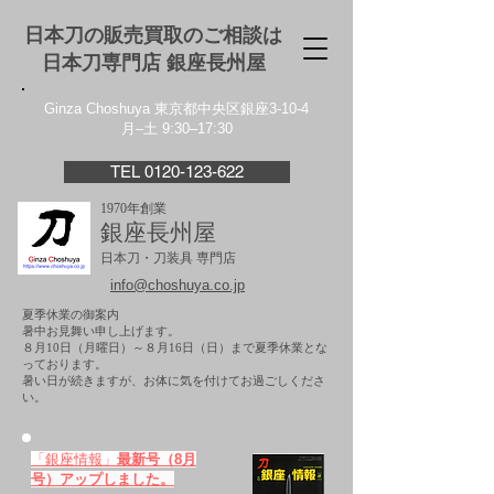
日本刀の販売買取のご相談は
日本刀専門店 銀座⻑州屋
Ginza Choshuya 東京都中央区銀座3-10-4
月–土 9:30–17:30
TEL 0120-123-622
1970年創業
銀座長州屋
日本刀・刀装具 専門店
info@choshuya.co.jp
夏季休業の御案内
暑中お見舞い申し上げます。
８月10日（月曜日）～８月16日（日）まで夏季休業とな
っております。
​暑い日が続きますが、お体に気を付けてお過ごしくださ
い。
「銀座情報」
最新号（8月
号）アップしました。