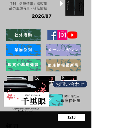
月刊「銀座情報」掲載商
品の追加写真・補足情報
2026/07
社外活動
業物位列
メールマガジン
鑑賞の基礎知識
銀座情報最新号
お問い合わせ
日本刀専門店
ブログ
​銀座長州屋
Copy right Ginza Choshuya
Production work
​Tomoriki Imazu
短刀