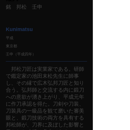
銘 邦松 壬申
Kunimatsu
平成
東京都
壬申（平成四年）
邦松刀匠は実業家である。研師
で鑑定家の池田末松先生に師事
し、その縁で広木弘邦刀匠と知り
合う。弘邦師と交流する内に鍛刀
への意欲が湧き上がり、平成元年
に作刀承認を得た。刀剣や刀装、
刀装具の一級品を観て磨いた審美
眼と、鍛刀技術の両方を具有する
邦松師が、刀界に及ぼした影響と