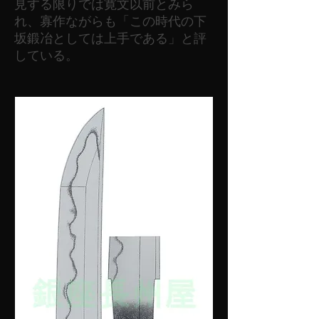
見する限りでは寛文以前とみら
れ、寡作ながらも「この時代の下
坂鍛冶としては上手である」と評
している。