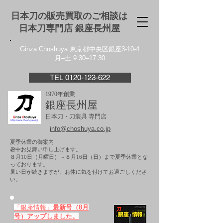
日本刀の販売買取のご相談は
日本刀専門店 銀座⻑州屋
Ginza Choshuya 東京都中央区銀座3-10-4
月–土 9:30–17:30
TEL 0120-123-622
1970年創業
銀座長州屋
日本刀・刀装具 専門店
info@choshuya.co.jp
夏季休業の御案内
暑中お見舞い申し上げます。
８月10日（月曜日）～８月16日（日）まで夏季休業とな
っております。
​暑い日が続きますが、お体に気を付けてお過ごしくださ
い。
「銀座情報」
最新号（8月
号）アップしました。