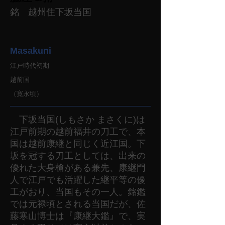
銘 越州住下坂当国
Masakuni
江戸時代初期
越前国
（寛永頃）
下坂当国(しもさか まさくに)は
江戸前期の越前福井の刀工で、本
国は越前康継と同じく近江国。下
坂を冠する刀工としては、出来の
優れた大身槍がある兼先、康継門
人で江戸でも活躍した継平等の優
工がおり、当国もその一人。銘鑑
では元禄頃とされる当国だが、佐
藤寒山博士は『康継大鑑』で、実