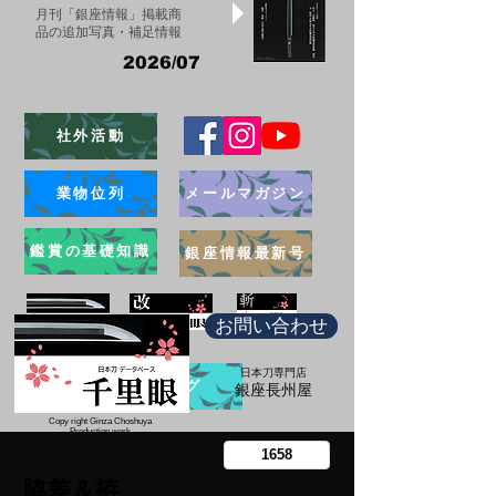
月刊「銀座情報」掲載商
品の追加写真・補足情報
2026/07
社外活動
業物位列
メールマガジン
鑑賞の基礎知識
銀座情報最新号
お問い合わせ
日本刀専門店
ブログ
​銀座長州屋
Copy right Ginza Choshuya
Production work
​Tomoriki Imazu
脇差＆拵